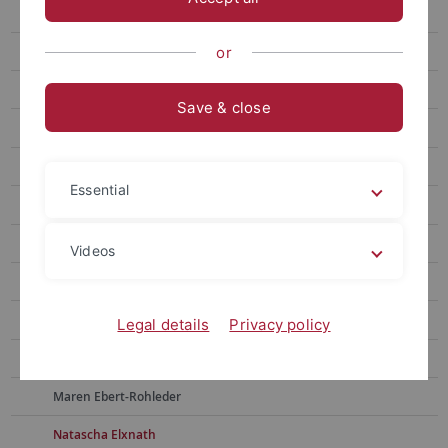
Post-Doc
Kollegiaten und Assoziierte
or
Mitarbeiter*innen
Save & close
Alumni*ae
Frauke Berndt
Essential
Sonja Borchers
Martina Bross
Videos
Julia Dietrich
Simon Drescher
Legal details
Privacy policy
Lisa Ebert
Maren Ebert-Rohleder
Natascha Elxnath