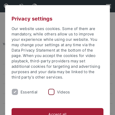
Skip
Skip
to
to
content
footer
Privacy settings
Our website uses cookies. Some of them are
mandatory, while others allow us to improve
your experience while using our website. You
You are here:
Startseite
...
Natascha Elxnath
may change your settings at any time via the
Data Privacy Statement at the bottom of the
page. When you accept the cookies for video
Aktuelles
playback, third-party providers may set
additional cookies for targeting and advertising
Veröffentlichungen
purposes and your data may be linked to the
third party’s other services.
Forschung
Qualifizierung und Gleichstellung
Essential
Videos
Beteiligte
Antragsteller*innen
Accept all