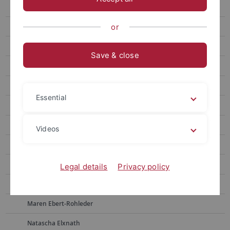
Post-Doc
Kollegiaten und Assoziierte
or
Mitarbeiter*innen
Save & close
Alumni*ae
Frauke Berndt
Essential
Sonja Borchers
Martina Bross
Videos
Julia Dietrich
Simon Drescher
Legal details
Privacy policy
Lisa Ebert
Maren Ebert-Rohleder
Natascha Elxnath