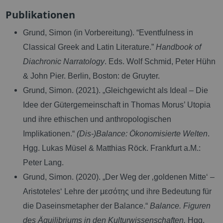
Publikationen
Grund, Simon (in Vorbereitung). “Eventfulness in
Classical Greek and Latin Literature.”
Handbook of
Diachronic Narratology
.
Eds. Wolf Schmid, Peter Hühn
& John Pier. Berlin, Boston: de Gruyter.
Grund, Simon. (2021). „Gleichgewicht als Ideal – Die
Idee der Gütergemeinschaft in Thomas Morus’ Utopia
und ihre ethischen und anthropologischen
Implikationen.“
(Dis-)Balance: Ökonomisierte Welten
.
Hgg. Lukas Müsel & Matthias Röck. Frankfurt a.M.:
Peter Lang.
Grund, Simon. (2020). „Der Weg der ‚goldenen Mitte‘ –
Aristoteles‘ Lehre der μεσότης und ihre Bedeutung für
die Daseinsmetapher der Balance.“
Balance. Figuren
des Äquilibriums in den Kulturwissenschaften.
Hgg.