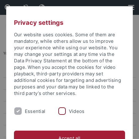
Skip
Skip
to
to
content
footer
Privacy settings
Our website uses cookies. Some of them are
mandatory, while others allow us to improve
your experience while using our website. You
You are here:
Startseite
...
Simon Grund
may change your settings at any time via the
Data Privacy Statement at the bottom of the
page. When you accept the cookies for video
Aktuelles
playback, third-party providers may set
additional cookies for targeting and advertising
Veröffentlichungen
purposes and your data may be linked to the
third party’s other services.
Forschung
Qualifizierung und Gleichstellung
Essential
Videos
Beteiligte
Antragsteller*innen
Accept all