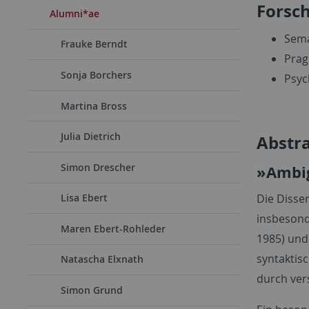
Forsc
Alumni*ae
Sema
Frauke Berndt
Prag
Sonja Borchers
Psyc
Martina Bross
Julia Dietrich
Abstra
Simon Drescher
»Ambig
Die Disse
Lisa Ebert
insbesond
Maren Ebert-Rohleder
1985) und
syntaktis
Natascha Elxnath
durch ver
Simon Grund