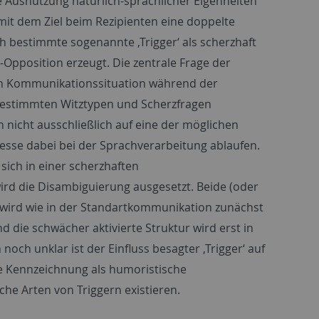
e Ausnutzung natürlich-sprachlicher Eigenheiten
t dem Ziel beim Rezipienten eine doppelte
ch bestimmte sogenannte ‚Trigger‘ als scherzhaft
-Opposition erzeugt. Die zentrale Frage der
llen Kommunikationssituation während der
 bestimmten Witztypen und Scherzfragen
nicht ausschließlich auf eine der möglichen
zesse dabei bei der Sprachverarbeitung ablaufen.
sich in einer scherzhaften
ird die Disambiguierung ausgesetzt. Beide (oder
Es wird wie in der Standartkommunikation zunächst
 die schwächer aktivierte Struktur wird erst in
ch unklar ist der Einfluss besagter ‚Trigger‘ auf
nde Kennzeichnung als humoristische
he Arten von Triggern existieren.