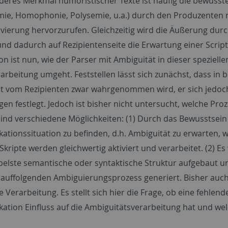
deres Merkmal humoristischer Texte ist häufig die bewusst
e, Homophonie, Polysemie, u.a.) durch den Produzenten mi
tivierung hervorzurufen. Gleichzeitig wird die Äußerung dur
und dadurch auf Rezipientenseite die Erwartung einer Script
ion ist nun, wie der Parser mit Ambiguität in dieser spezie
arbeitung umgeht. Feststellen lässt sich zunächst, dass in
t vom Rezipienten zwar wahrgenommen wird, er sich jedoch 
en festlegt. Jedoch ist bisher nicht untersucht, welche Pro
ind verschiedene Möglichkeiten: (1) Durch das Bewusstsein 
tionssituation zu befinden, d.h. Ambiguität zu erwarten, w
Skripte werden gleichwertig aktiviert und verarbeitet. (2) 
belste semantische oder syntaktische Struktur aufgebaut und
auffolgenden Ambiguierungsprozess generiert. Bisher auch no
e Verarbeitung. Es stellt sich hier die Frage, ob eine fehle
tion Einfluss auf die Ambiguitätsverarbeitung hat und welc