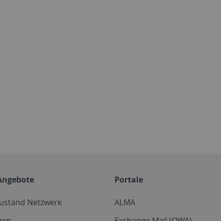
Angebote
Portale
zustand Netzwerk
ALMA
gen
Exchange Mail (OWA)