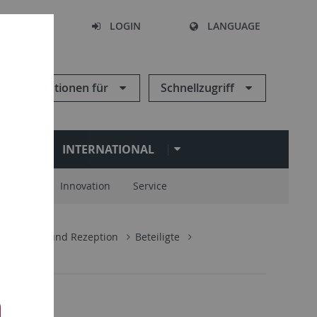
SEARCH
LOGIN
LANGUAGE
Informationen für
Schnellzugriff
N
INTERNATIONAL
spartner
Innovation
Service
Produktion und Rezeption
Beteiligte