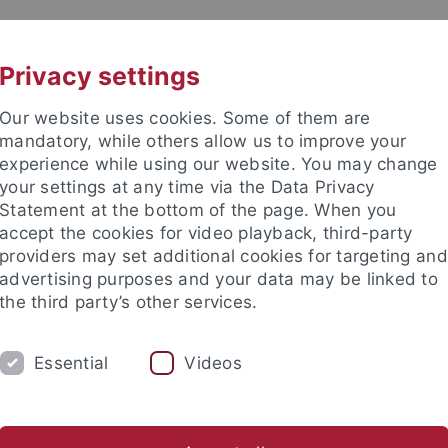
UNI A-Z
KONTAKT
Privacy settings
Our website uses cookies. Some of them are
mandatory, while others allow us to improve your
experience while using our website. You may change
your settings at any time via the Data Privacy
TUDIUM
Statement at the bottom of the page. When you
FORSCHUNG
EINRICHTUNGE
accept the cookies for video playback, third-party
providers may set additional cookies for targeting and
Zentren und Institute
Nachwuchsförderung
Kooperation
advertising purposes and your data may be linked to
the third party’s other services.
gsschwerpunkte
Graduiertenkollegs
GRK 1808 Ambiguität – 
Essential
Videos
nie Kern