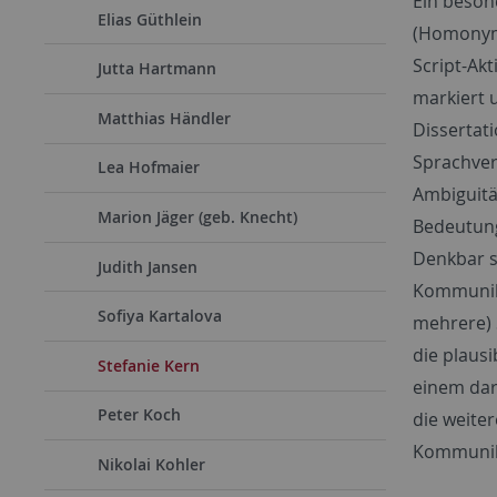
Ein beson
Elias Güthlein
(Homonymi
Script-Ak
Jutta Hartmann
markiert 
Matthias Händler
Dissertat
Sprachver
Lea Hofmaier
Ambiguitä
Marion Jäger (geb. Knecht)
Bedeutung
Denkbar s
Judith Jansen
Kommunika
Sofiya Kartalova
mehrere) 
die plausi
Stefanie Kern
einem dar
Peter Koch
die weiter
Kommunika
Nikolai Kohler