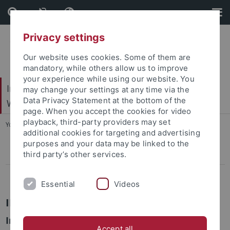
Skip
Skip
to
to
content
footer
Privacy settings
Our website uses cookies. Some of them are
mandatory, while others allow us to improve
your experience while using our website. You
Internationales Zentrum für Ethik in den
may change your settings at any time via the
Data Privacy Statement at the bottom of the
Wissenschaften (IZEW)
page. When you accept the cookies for video
playback, third-party providers may set
You are here:
Startseite
...
INTEGRAM
additional cookies for targeting and advertising
purposes and your data may be linked to the
third party’s other services.
Pressemitteilungen
Abgeschlossene Projekte
Essential
Videos
INTEGRAM
Integrierte Forschung: Eine kritische Analyse
Accept all