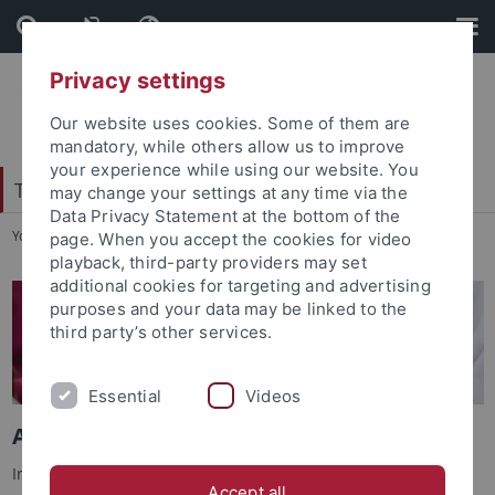
Skip
Skip
to
to
content
footer
Privacy settings
Our website uses cookies. Some of them are
mandatory, while others allow us to improve
your experience while using our website. You
Tübingen Center for Digital Education
may change your settings at any time via the
Data Privacy Statement at the bottom of the
You are here:
Startseite
...
AIS
page. When you accept the cookies for video
playback, third-party providers may set
additional cookies for targeting and advertising
purposes and your data may be linked to the
third party’s other services.
Essential
Videos
Adaptive Intelligent System (AIS)
Im Projekt „Adaptive Intelligent System (AIS)“ wird eine Open-
Accept all