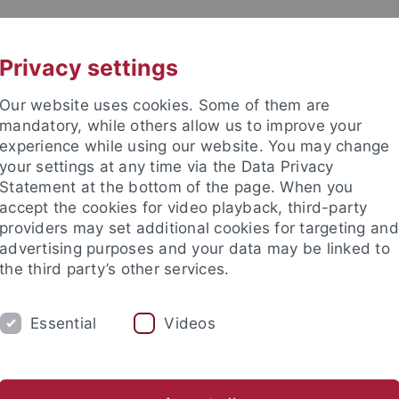
UNI A-Z
KONTAKT
Privacy settings
Our website uses cookies. Some of them are
mandatory, while others allow us to improve your
experience while using our website. You may change
your settings at any time via the Data Privacy
ital Education
Statement at the bottom of the page. When you
accept the cookies for video playback, third-party
providers may set additional cookies for targeting and
advertising purposes and your data may be linked to
the third party’s other services.
TRANSFER
STUDIUM
AKTUEL
Essential
Videos
nd Institute
Tübingen Center for Digital Education