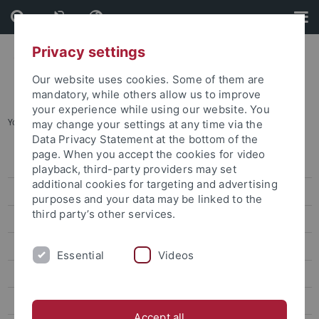
Skip
Skip
to
to
content
footer
Privacy settings
Our website uses cookies. Some of them are
mandatory, while others allow us to improve
your experience while using our website. You
You are here:
Startseite
...
Archiv
may change your settings at any time via the
Data Privacy Statement at the bottom of the
page. When you accept the cookies for video
Pressemitteilungen
playback, third-party providers may set
additional cookies for targeting and advertising
Archiv
purposes and your data may be linked to the
third party’s other services.
attempto online
Newsletter Uni Tübingen aktuell
Essential
Videos
Forschungsmagazin Attempto
Publikationen
Accept all