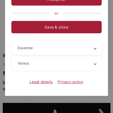
Social Media
Videos
or
Podcasts
Save & close
Personalia
Veranstaltungen
Essential
Pressemitteilungen Archiv
Videos
30.01.2018
Moderner Mensch vs. Riesentier
Legal details
Privacy policy
Mega-Pflanzenfresser wurde vom Menschen
verdrängt und teilweise ersetzt