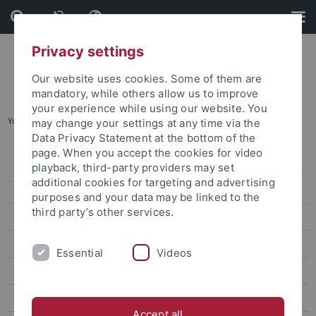
Skip
Skip
to
to
content
footer
Privacy settings
Our website uses cookies. Some of them are
mandatory, while others allow us to improve
your experience while using our website. You
You are here:
Startseite
...
Archiv
may change your settings at any time via the
Data Privacy Statement at the bottom of the
page. When you accept the cookies for video
Pressemitteilungen
playback, third-party providers may set
additional cookies for targeting and advertising
Archiv
purposes and your data may be linked to the
third party’s other services.
attempto online
Newsletter Uni Tübingen aktuell
Essential
Videos
Forschungsmagazin Attempto
Publikationen
Accept all