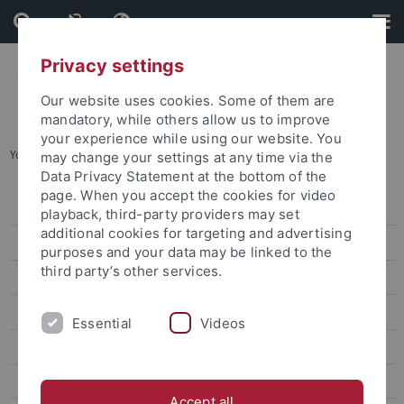
Skip
Skip
to
to
content
footer
Privacy settings
Our website uses cookies. Some of them are
mandatory, while others allow us to improve
your experience while using our website. You
You are here:
Startseite
...
Archiv
may change your settings at any time via the
Data Privacy Statement at the bottom of the
page. When you accept the cookies for video
Pressemitteilungen
playback, third-party providers may set
additional cookies for targeting and advertising
Archiv
purposes and your data may be linked to the
third party’s other services.
attempto online
Newsletter Uni Tübingen aktuell
Essential
Videos
Forschungsmagazin Attempto
Publikationen
Accept all