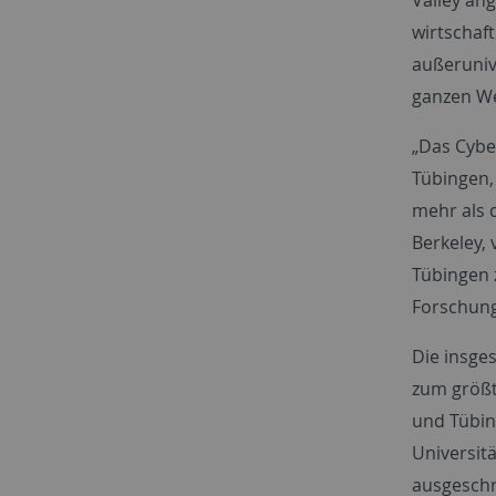
wirtschaft
außeruniv
ganzen We
„Das Cybe
Tübingen,
mehr als 
Berkeley,
Tübingen z
Forschung
Die insge
zum größte
und Tübin
Universit
ausgeschr