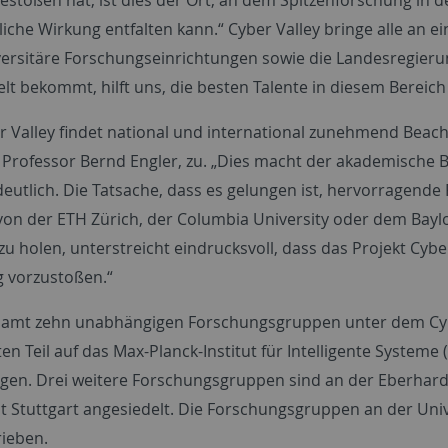
liche Wirkung entfalten kann.“ Cyber Valley bringe alle an ei
ersitäre Forschungseinrichtungen sowie die Landesregierun
lt bekommt, hilft uns, die besten Talente in diesem Bereich
r Valley findet national und international zunehmend Beach
 Professor Bernd Engler, zu. „Dies macht der akademische
deutlich. Die Tatsache, dass es gelungen ist, hervorragend
 von der ETH Zürich, der Columbia University oder dem Baylo
u holen, unterstreicht eindrucksvoll, dass das Projekt Cyber 
 vorzustoßen.“
samt zehn unabhängigen Forschungsgruppen unter dem Cybe
n Teil auf das Max-Planck-Institut für Intelligente Systeme
gen. Drei weitere Forschungsgruppen sind an der Eberhard-
ät Stuttgart angesiedelt. Die Forschungsgruppen an der Univ
ieben.