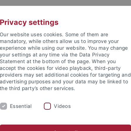
UNI A-Z
KONTAKT
Privacy settings
Our website uses cookies. Some of them are
mandatory, while others allow us to improve your
experience while using our website. You may change
your settings at any time via the Data Privacy
TUDIUM
Statement at the bottom of the page. When you
FORSCHUNG
EINRICHTUNGE
accept the cookies for video playback, third-party
providers may set additional cookies for targeting and
les und Publikationen
Campusleben
Im Dialog
Karriere
advertising purposes and your data may be linked to
the third party’s other services.
s und Publikationen
Pressemitteilungen
Archiv
Essential
Videos
mitteilungen Archiv