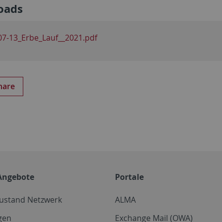
oads
07-13_Erbe_Lauf__2021.pdf
hare
Angebote
Portale
zustand Netzwerk
ALMA
gen
Exchange Mail (OWA)