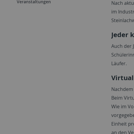
Veranstaltungen
Nach aktu
im Indust
Steinlach
Jeder 
Auch der J
Schülerin
Läufer.
Virtua
Nachdem si
Beim Virt
Wie im Vo
vorgegebe
Einheit p
an den Ver