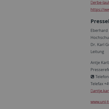
erbe-lau
https://w
Presse
Eberhard 
Hochschu
Dr. Karl G
Leitung
Antje Kar
Presseref
Telefon
Telefax +
antje.ka
www.uni-t