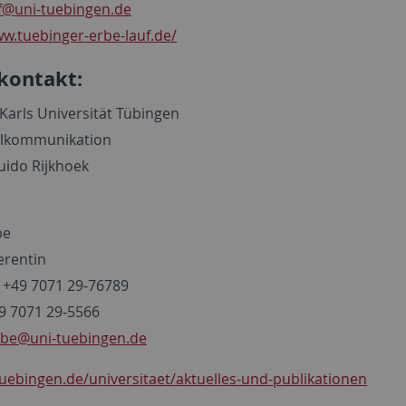
f
@uni-tuebingen.de
ww.tuebinger-erbe-lauf.de/
kontakt:
Karls Universität Tübingen
lkommunikation
uido Rijkhoek
be
erentin
 +49 7071 29-76789
49 7071 29-5566
rbe
@uni-tuebingen.de
uebingen.de/universitaet/aktuelles-und-publikationen