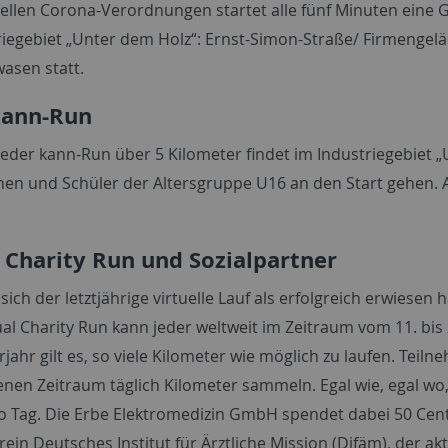
ellen Corona-Verordnungen startet alle fünf Minuten eine Gr
riegebiet „Unter dem Holz“: Ernst-Simon-Straße/ Firmengel
wasen statt.
kann-Run
eder kann-Run über 5 Kilometer findet im Industriegebiet „
nen und Schüler der Altersgruppe U16 an den Start gehen. Ab
l Charity Run und Sozialpartner
ch der letztjährige virtuelle Lauf als erfolgreich erwiesen h
ual Charity Run kann jeder weltweit im Zeitraum vom 11. bi
rjahr gilt es, so viele Kilometer wie möglich zu laufen. Te
nen Zeitraum täglich Kilometer sammeln. Egal wie, egal wo,
ro Tag. Die Erbe Elektromedizin GmbH spendet dabei 50 Cen
ein Deutsches Institut für Ärztliche Mission (Difäm), der ak