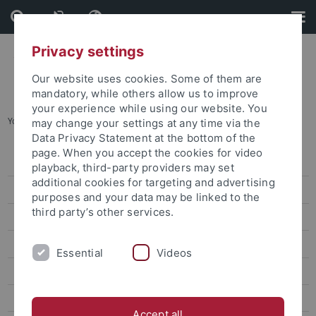
Skip
Skip
to
to
content
footer
Privacy settings
Our website uses cookies. Some of them are
mandatory, while others allow us to improve
your experience while using our website. You
You are here:
Startseite
...
Archiv
may change your settings at any time via the
Data Privacy Statement at the bottom of the
page. When you accept the cookies for video
Pressemitteilungen
playback, third-party providers may set
additional cookies for targeting and advertising
Archiv
purposes and your data may be linked to the
third party’s other services.
attempto online
Newsletter Uni Tübingen aktuell
Essential
Videos
Forschungsmagazin Attempto
Publikationen
Accept all