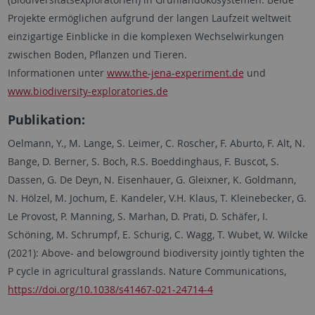
Projekte ermöglichen aufgrund der langen Laufzeit weltweit
einzigartige Einblicke in die komplexen Wechselwirkungen
zwischen Boden, Pflanzen und Tieren.
Informationen unter
www.the-jena-experiment.de
und
www.biodiversity-exploratories.de
Publikation:
Oelmann, Y., M. Lange, S. Leimer, C. Roscher, F. Aburto, F. Alt, N.
Bange, D. Berner, S. Boch, R.S. Boeddinghaus, F. Buscot, S.
Dassen, G. De Deyn, N. Eisenhauer, G. Gleixner, K. Goldmann,
N. Hölzel, M. Jochum, E. Kandeler, V.H. Klaus, T. Kleinebecker, G.
Le Provost, P. Manning, S. Marhan, D. Prati, D. Schäfer, I.
Schöning, M. Schrumpf, E. Schurig, C. Wagg, T. Wubet, W. Wilcke
(2021): Above- and belowground biodiversity jointly tighten the
P cycle in agricultural grasslands. Nature Communications,
https://doi.org/10.1038/s41467-021-24714-4