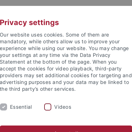
UNI A-Z
KONTAKT
Privacy settings
Our website uses cookies. Some of them are
mandatory, while others allow us to improve your
experience while using our website. You may change
your settings at any time via the Data Privacy
TUDIUM
Statement at the bottom of the page. When you
FORSCHUNG
EINRICHTUNGE
accept the cookies for video playback, third-party
providers may set additional cookies for targeting and
les und Publikationen
Campusleben
Im Dialog
Karriere
advertising purposes and your data may be linked to
the third party’s other services.
s und Publikationen
Pressemitteilungen
Archiv
Essential
Videos
mitteilungen Archiv