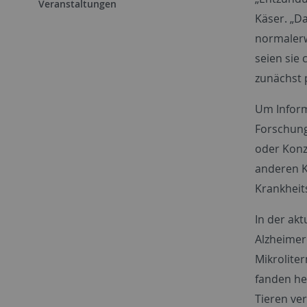
Veranstaltungen
Käser. „Da
normalerw
seien sie 
zunächst p
Um Inform
Forschung
oder Konz
anderen K
Krankheit
In der ak
Alzheimer
Mikroliter
fanden he
Tieren ve