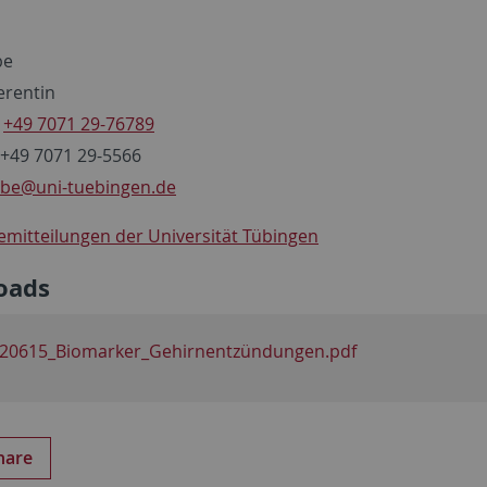
be
erentin
n
+49 7071 29-76789
 +49 7071 29-5566
rbe
@uni-tuebingen.de
semitteilungen der Universität Tübingen
oads
20615_Biomarker_Gehirnentzündungen.pdf
hare