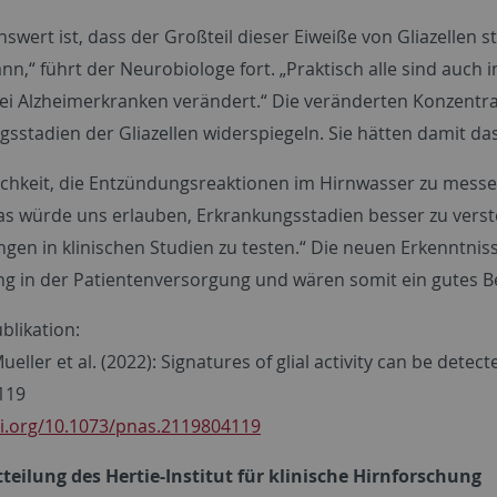
swert ist, dass der Großteil dieser Eiweiße von Gliazellen
nn,“ führt der Neurobiologe fort. „Praktisch alle sind auc
bei Alzheimerkranken verändert.“ Die veränderten Konzentr
gsstadien der Gliazellen widerspiegeln. Sie hätten damit das
ichkeit, die Entzündungsreaktionen im Hirnwasser zu messen,
Das würde uns erlauben, Erkrankungsstadien besser zu ver
gen in klinischen Studien zu testen.“ Die neuen Erkenntni
 in der Patientenversorgung und wären somit ein gutes Bei
blikation:
ueller et al. (2022): Signatures of glial activity can be dete
119
oi.org/10.1073/pnas.2119804119
teilung des Hertie-Institut für klinische Hirnforschung