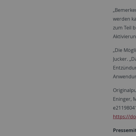
„Bemerken
werden ka
zum Teil 
Aktivierun
„Die Mögl
Jucker. „
Entzündun
Anwendung
Originalpu
Eninger, M
e2119804
https://d
Pressemit