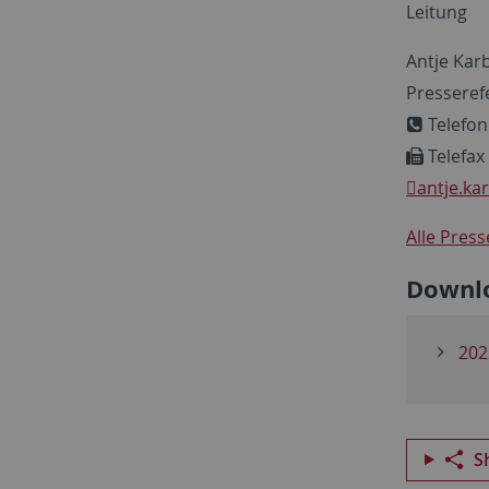
Leitung
Antje Kar
Presseref
Telefo
Telefax
antje.ka
Alle Pres
Downl
202
S