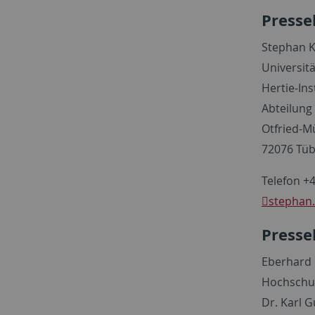
Presse
Stephan 
Universit
Hertie-Ins
Abteilung
Otfried-M
72076 Tü
Telefon +
stephan
Presse
Eberhard 
Hochschu
Dr. Karl G