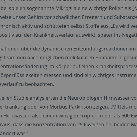
bei spielen sogenannte Mikroglia eine wichtige Rolle.“ Als „
eise unser Gehirn vor schädlichen Erregern und Substanze
chronisch aktiv und schütteten selbst Stoffe aus. „Es wird ve
ositiv auf den Krankheitsverlauf auswirkt, später ins Negat
ationen über die dynamischen Entzündungsreaktionen im G
steam nun nach möglichen molekularen Biomarkern gesuch
entrationsänderung im Körper auf einen Krankheitsprozess hi
örperflüssigkeiten messen und sind ein wichtiges Instrume
sverlauf zu beobachten.
tuellen Studie analysierten die Neurobiologen Hirnwasser v
erkrankung oder von Morbus Parkinson zeigen. „Mittels mo
n Hirnwasser, also einem winzigen Tropfen, mehr als 600 Eiw
raus, dass die Konzentration von 25 Eiweißen bei beiden 
rändert war.“