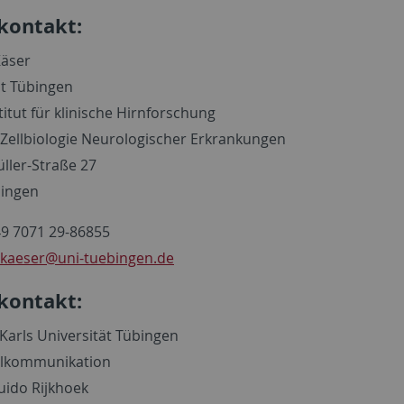
kontakt:
Käser
ät Tübingen
titut für klinische Hirnforschung
 Zellbiologie Neurologischer Erkrankungen
üller-Straße 27
bingen
49 7071 29-86855
.kaeser
@uni-tuebingen.de
kontakt:
Karls Universität Tübingen
lkommunikation
uido Rijkhoek