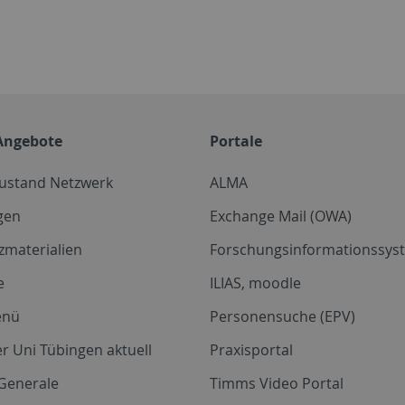
Angebote
Portale
zustand Netzwerk
ALMA
gen
Exchange Mail (OWA)
zmaterialien
Forschungsinformationssyst
e
ILIAS, moodle
enü
Personensuche (EPV)
r Uni Tübingen aktuell
Praxisportal
Generale
Timms Video Portal