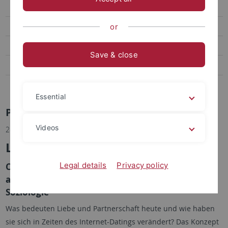
Social Media
Videos
or
Podcasts
Save & close
Personalia
Veranstaltungen
Essential
Pressemitteilungen Archiv
Videos
28.06.2022
Love in culture and the brain
Legal details
Privacy policy
CIN Dialogues führen interdisziplinäres Gespräch
an der Schnittstelle von Neurowissenschaft und
Soziologie
Was bedeuten Liebe und Partnerschaft heute und wie haben
sie sich in Zeiten des Internet-Datings verändert? Das Konzept