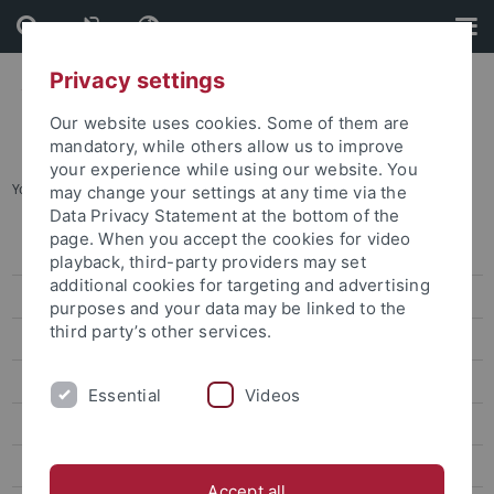
Skip
Skip
to
to
content
footer
Privacy settings
Our website uses cookies. Some of them are
mandatory, while others allow us to improve
your experience while using our website. You
You are here:
Startseite
...
Archiv
may change your settings at any time via the
Data Privacy Statement at the bottom of the
page. When you accept the cookies for video
Pressemitteilungen
playback, third-party providers may set
additional cookies for targeting and advertising
Archiv
purposes and your data may be linked to the
third party’s other services.
attempto online
Newsletter Uni Tübingen aktuell
Essential
Videos
Forschungsmagazin Attempto
Publikationen
Accept all