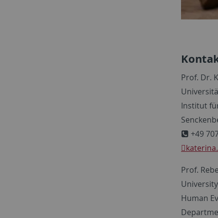
Kontak
Prof. Dr. 
Universit
Institut f
Senckenbe
+49 707
katerina
Prof. Reb
Universit
Human Evo
Departmen