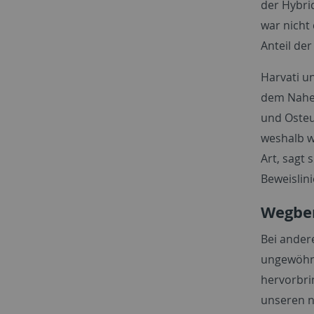
der Hybri
war nicht
Anteil de
Harvati u
dem Nahen
und Osteu
weshalb wi
Art, sagt
Beweislin
Wegber
Bei ander
ungewöhnl
hervorbri
unseren n