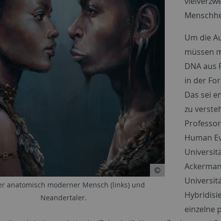
vielverzw
Menschhe
Um die Au
müssen me
DNA aus F
in der Fo
Das sei e
zu verst
Professor
Human Ev
Universit
Ackerman
Universit
er anatomisch moderner Mensch (links) und
Hybridisi
Neandertaler.
einzelne 