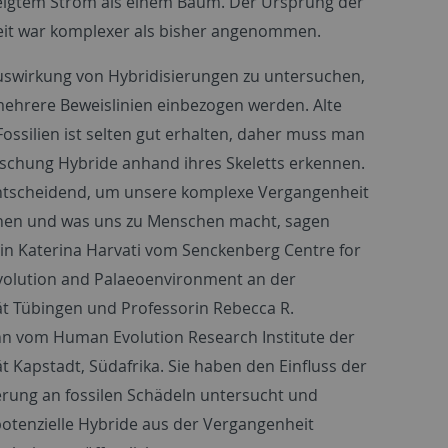
eigtem Strom als einem Baum. Der Ursprung der
it war komplexer als bisher angenommen.
swirkung von Hybridisierungen zu untersuchen,
hrere Beweislinien einbezogen werden. Alte
ossilien ist selten gut erhalten, daher muss man
rschung Hybride anhand ihres Skeletts erkennen.
ntscheidend, um unsere komplexe Vergangenheit
ehen und was uns zu Menschen macht, sagen
in Katerina Harvati vom Senckenberg Centre for
olution and Palaeoenvironment an der
ät Tübingen und Professorin Rebecca R.
n vom Human Evolution Research Institute der
ät Kapstadt, Südafrika. Sie haben den Einfluss der
erung an fossilen Schädeln untersucht und
potenzielle Hybride aus der Vergangenheit