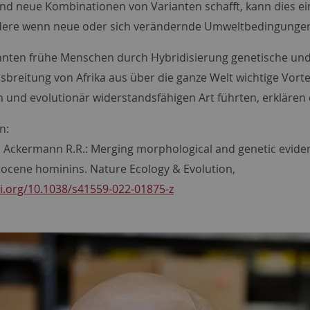
und neue Kombinationen von Varianten schafft, kann dies ei
ere wenn neue oder sich verändernde Umweltbedingungen 
nten frühe Menschen durch Hybridisierung genetische und
usbreitung von Afrika aus über die ganze Welt wichtige Vort
en und evolutionär widerstandsfähigen Art führten, erklären
n:
., Ackermann R.R.: Merging morphological and genetic eviden
stocene hominins. Nature Ecology & Evolution,
oi.org/10.1038/s41559-022-01875-z