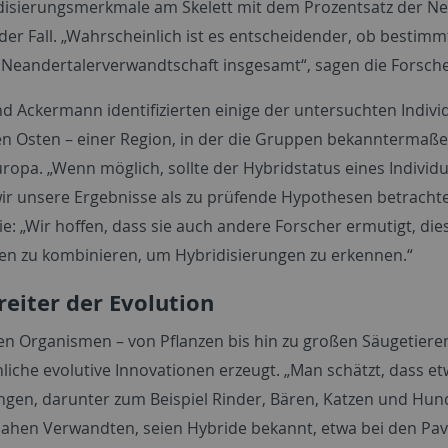
disierungsmerkmale am Skelett mit dem Prozentsatz der N
 der Fall. „Wahrscheinlich ist es entscheidender, ob bestim
r Neandertalerverwandtschaft insgesamt“, sagen die Forsch
nd Ackermann identifizierten einige der untersuchten Indivi
 Osten – einer Region, in der die Gruppen bekanntermaßen
ropa. „Wenn möglich, sollte der Hybridstatus eines Indivi
r unsere Ergebnisse als zu prüfende Hypothesen betrachten“
 sie: „Wir hoffen, dass sie auch andere Forscher ermutigt, 
ien zu kombinieren, um Hybridisierungen zu erkennen.“
eiter der Evolution
en Organismen – von Pflanzen bis hin zu großen Säugetieren 
iche evolutive Innovationen erzeugt. „Man schätzt, dass et
ngen, darunter zum Beispiel Rinder, Bären, Katzen und Hun
ahen Verwandten, seien Hybride bekannt, etwa bei den Pavi