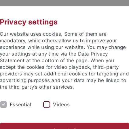
UNI A-Z
KONTAKT
Privacy settings
Our website uses cookies. Some of them are
mandatory, while others allow us to improve your
experience while using our website. You may change
your settings at any time via the Data Privacy
TUDIUM
Statement at the bottom of the page. When you
FORSCHUNG
EINRICHTUNGE
accept the cookies for video playback, third-party
providers may set additional cookies for targeting and
les und Publikationen
Campusleben
Im Dialog
Karriere
advertising purposes and your data may be linked to
the third party’s other services.
s und Publikationen
Pressemitteilungen
Archiv
Essential
Videos
mitteilungen Archiv