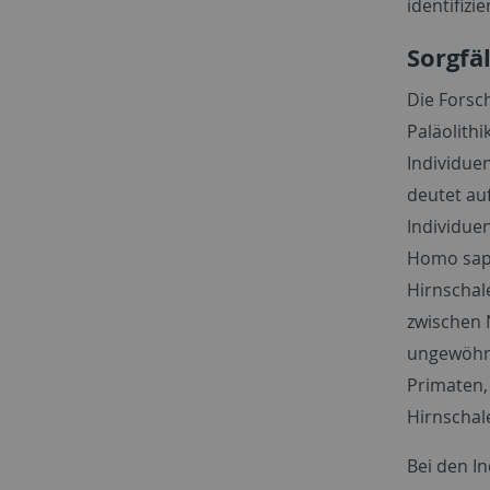
identifizi
Sorgfä
Die Forsc
Paläolithi
Individue
deutet au
Individue
Homo sapi
Hirnschal
zwischen 
ungewöhnl
Primaten, 
Hirnschal
Bei den I