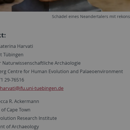
Schädel eines Neandertalers mit rekons
t:
Katerina Harvati
ät Tübingen
ür Naturwissenschaftliche Archäologie
rg Centre for Human Evolution and Palaeoenvironment
1 29-76516
.harvati
@ifu.uni-tuebingen.de
ecca R. Ackermann
y of Cape Town
lution Research Institute
t of Archaeology