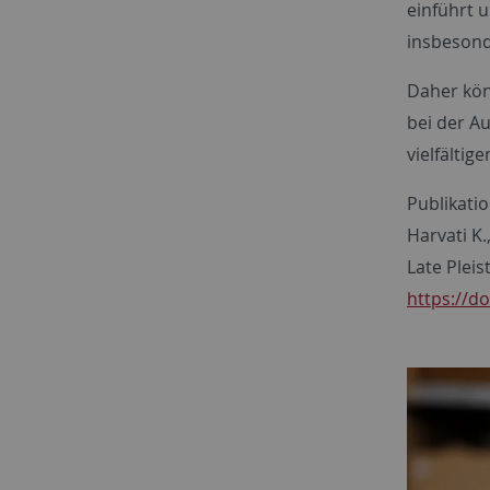
einführt 
insbesond
Daher kön
bei der A
vielfältig
Publikatio
Harvati K
Late Plei
https://d