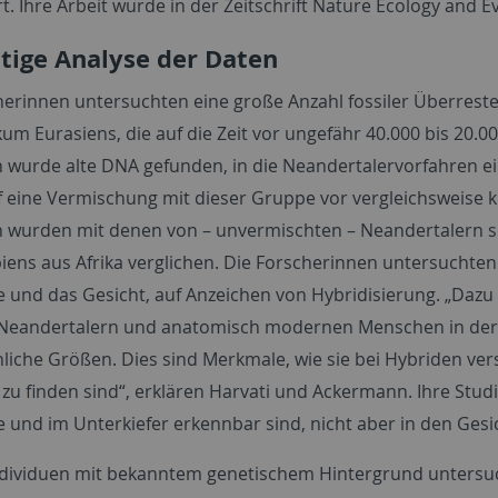
ert. Ihre Arbeit wurde in der Zeitschrift Nature Ecology and Ev
ltige Analyse der Daten
herinnen untersuchten eine große Anzahl fossiler Überres
kum Eurasiens, die auf die Zeit vor ungefähr 40.000 bis 20.
n wurde alte DNA gefunden, in die Neandertalervorfahren ein
f eine Vermischung mit dieser Gruppe vor vergleichsweise k
n wurden mit denen von – unvermischten – Neandertalern s
ens aus Afrika verglichen. Die Forscherinnen untersuchten 
e und das Gesicht, auf Anzeichen von Hybridisierung. „Da
Neandertalern und anatomisch modernen Menschen in der
iche Größen. Dies sind Merkmale, wie sie bei Hybriden vers
zu finden sind“, erklären Harvati und Ackermann. Ihre Studi
e und im Unterkiefer erkennbar sind, nicht aber in den Gesi
ndividuen mit bekanntem genetischem Hintergrund untersu