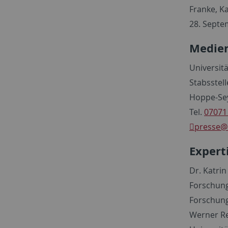
Franke, Kat
28. Septe
Medien
Universit
Stabsstel
Hoppe-Sey
Tel.
07071
presse
@
Expert
Dr. Katrin
Forschung
Forschung
Werner Re