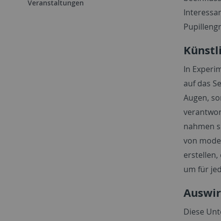
Veranstaltungen
Interessa
Pupilleng
Künstl
In Experi
auf das S
Augen, so
verantwor
nahmen si
von moder
erstellen
um für jed
Auswir
Diese Unt