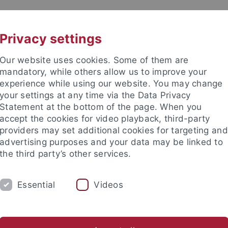
UNI A-Z
KONTAKT
Privacy settings
Our website uses cookies. Some of them are
mandatory, while others allow us to improve your
experience while using our website. You may change
your settings at any time via the Data Privacy
TUDIUM
Statement at the bottom of the page. When you
FORSCHUNG
EINRICHTUNGE
accept the cookies for video playback, third-party
providers may set additional cookies for targeting and
les und Publikationen
Campusleben
Im Dialog
Karriere
advertising purposes and your data may be linked to
the third party’s other services.
s und Publikationen
Pressemitteilungen
Archiv
Essential
Videos
mitteilungen Archiv