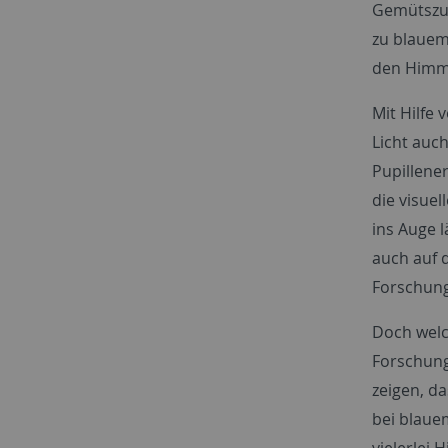
Gemütszus
zu blauem
den Himm
Mit Hilfe
Licht auc
Pupillene
die visue
ins Auge 
auch auf d
Forschung
Doch welch
Forschungs
zeigen, da
bei blaue
vielerlei 