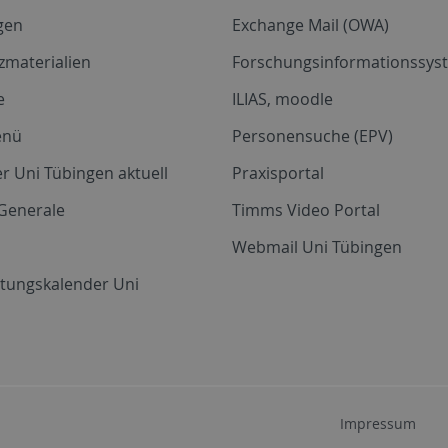
gen
Exchange Mail (OWA)
zmaterialien
Forschungsinformationssyst
e
ILIAS, moodle
enü
Personensuche (EPV)
r Uni Tübingen aktuell
Praxisportal
Generale
Timms Video Portal
Webmail Uni Tübingen
ltungskalender Uni
Impressum