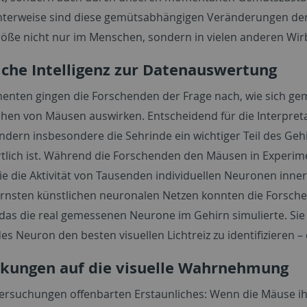
nterweise sind diese gemütsabhängigen Veränderungen de
röße nicht nur im Menschen, sondern in vielen anderen Wir
iche Intelligenz zur Datenauswertung
menten gingen die Forschenden der Frage nach, wie sich 
ehen von Mäusen auswirken. Entscheidend für die Interpretat
ndern insbesondere die Sehrinde ein wichtiger Teil des Geh
tlich ist. Während die Forschenden den Mäusen in Experime
e die Aktivität von Tausenden individuellen Neuronen inner
nsten künstlichen neuronalen Netzen konnten die Forsch
, das die real gemessenen Neurone im Gehirn simulierte. S
es Neuron den besten visuellen Lichtreiz zu identifizieren –
kungen auf die visuelle Wahrnehmung
ersuchungen offenbarten Erstaunliches: Wenn die Mäuse i