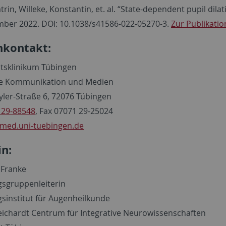
rin, Willeke, Konstantin, et. al. “
State-dependent pupil dilatio
mber 2022. DOI: 10.1038/s41586-022-05270-3.
Zur Publikatio
kontakt:
ätsklinikum Tübingen
le Kommunikation und Medien
ler-Straße 6, 72076 Tübingen
 29-88548
, Fax 07071 29-25024
med.uni-tuebingen.de
in:
 Franke
sgruppenleiterin
sinstitut für Augenheilkunde
ichardt Centrum für Integrative Neurowissenschaften