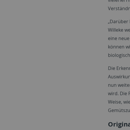
Verständn
„Darüber 
Willeke we
eine neue 
können wi
biologisc
Die Erken
Auswirkun
nun weite
wird. Die 
Weise, wi
Gemütszu
Origin