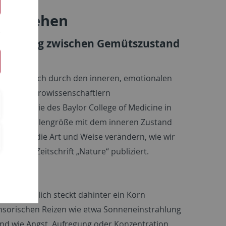
wir sehen
erbindung zwischen Gemütszustand
 sondern auch durch den inneren, emotionalen
nd aus Neurowissenschaftlern
bingen sowie des
Baylor College of Medicine in
ch die Pupillengröße mit dem inneren Zustand
Pupille die Art und Weise verändern, wie wir
ierten Zeitschrift „
Nature
“ publiziert.
 Tatsächlich steckt dahinter ein Korn
ensorischen Reizen wie etwa Sonneneinstrahlung
d wie Angst, Aufregung oder Konzentration.