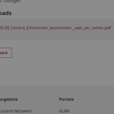
ät Tübingen
oads
09-28_Unsere_Emotionen_bestimmen__was_wir_sehen.pdf
hare
Angebote
Portale
zustand Netzwerk
ALMA