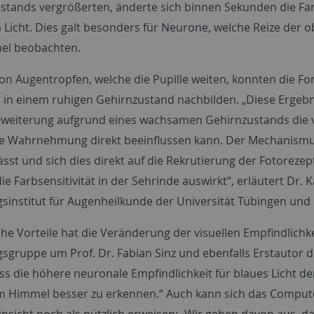
tands vergrößerten, änderte sich binnen Sekunden die Fa
 Licht. Dies galt besonders für Neurone, welche Reize der
el beobachten.
 von Augentropfen, welche die Pupille weiten, konnten die F
h in einem ruhigen Gehirnzustand nachbilden. „Diese Ergebni
rweiterung aufgrund eines wachsamen Gehirnzustands die vi
lle Wahrnehmung direkt beeinflussen kann. Der Mechanismus 
lässt und sich dies direkt auf die Rekrutierung der Fotorez
ie Farbsensitivität in der Sehrinde auswirkt“, erläutert Dr
sinstitut für Augenheilkunde der Universität Tübingen und 
e Vorteile hat die Veränderung der visuellen Empfindlichkei
gruppe um Prof. Dr. Fabian Sinz und ebenfalls Erstautor de
ss die höhere neuronale Empfindlichkeit für blaues Licht d
m Himmel besser zu erkennen.“ Auch kann sich das Computer
Hinsicht noch als nützlich erweisen: „Wir gehen davon aus,