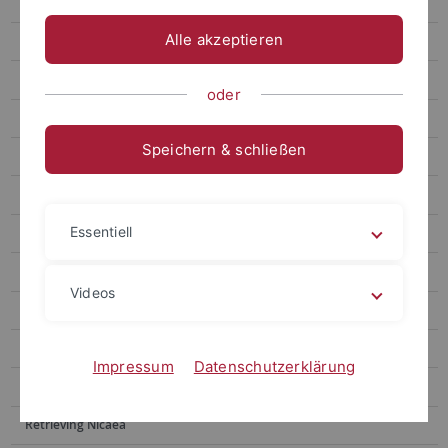
2019: Digitalisierung (in) der Ethik
Alle akzeptieren
2018: Verantwortung
2017: Du sollst nicht töten (lassen)?
oder
2016: Transzendenz und Rationalität
Speichern & schließen
2015: Medizin- und Bioethik
2014: Wege der Interpretation
Essentiell
2013: Gemeinschaft (Fortbildung)
2013: Gemeinschaft (Fachtagung)
Videos
2013: Theorien der Freiheit (Leipzig)
2013: Religiöse Gefühle (Workshop)
Impressum
Datenschutzerklärung
Theologische Fortbildungen
Retrieving Nicaea