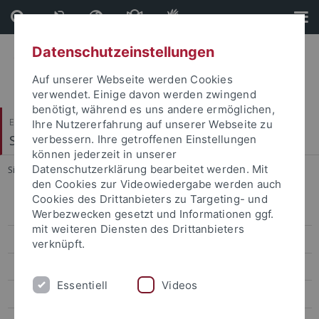
Direkt
Direkt
zum
zur
Inhalt
Fußleiste
Datenschutzeinstellungen
Auf unserer Webseite werden Cookies
verwendet. Einige davon werden zwingend
benötigt, während es uns andere ermöglichen,
Evangelisch-Theologische Fakultät
Ihre Nutzererfahrung auf unserer Webseite zu
Systematische Theologie II
verbessern. Ihre getroffenen Einstellungen
können jederzeit in unserer
Datenschutzerklärung bearbeitet werden. Mit
Sie sind hier:
Startseite
...
2013: Gemeinschaft (Fachtagung)
den Cookies zur Videowiedergabe werden auch
Cookies des Drittanbieters zu Targeting- und
Theol. Fortbildungen
Werbezwecken gesetzt und Informationen ggf.
mit weiteren Diensten des Drittanbieters
2023: Vertrauen -- Modus menschlichen Zusammenlebens
verknüpft.
2022: Vulnerabilität. Dimension menschlichen Lebens
Essentiell
Videos
2021: Hoffnung und Kritik