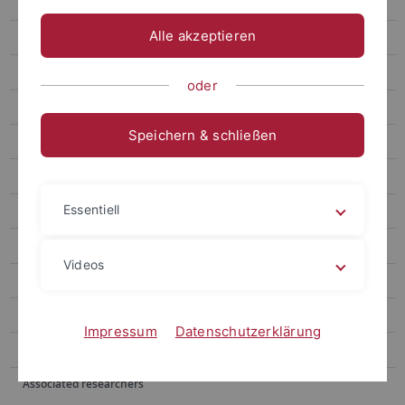
Dr. Martin Ebner
Alle akzeptieren
Dr. Ivan Krivokorin
Dr. Jiao Ma
oder
Dr. Márton Rabi
Speichern & schließen
Valentina García-Huidobro
Dr. Tatiana Miranda
Essentiell
Peter Tung
Mahym Amanova
Videos
Nathanael Drüeke
Paulo Duñó
Impressum
Datenschutzerklärung
Manhon Mouhat Bourquard
Associated researchers