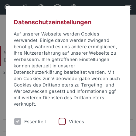
Direkt
Direkt
zum
zur
Inhalt
Fußleiste
Datenschutzeinstellungen
Auf unserer Webseite werden Cookies
verwendet. Einige davon werden zwingend
benötigt, während es uns andere ermöglichen,
Mathematisch-Naturwissenschaftliche Fakultät
Ihre Nutzererfahrung auf unserer Webseite zu
Biogeologie
verbessern. Ihre getroffenen Einstellungen
können jederzeit in unserer
Datenschutzerklärung bearbeitet werden. Mit
Sie sind hier:
Startseite
...
Dr. Chris Baumann
den Cookies zur Videowiedergabe werden auch
Cookies des Drittanbieters zu Targeting- und
Prof. Hervé Bocherens
Werbezwecken gesetzt und Informationen ggf.
mit weiteren Diensten des Drittanbieters
apl. Prof. Dr. Dorothée Drucker
verknüpft.
Dr. Felix Augustin
Essentiell
Videos
Dr. Chris Baumann