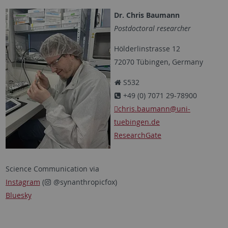
Dr. Chris Baumann
Postdoctoral researcher
Hölderlinstrasse 12
72070 Tübingen, Germany
S532
+49 (0) 7071 29-78900
chris.baumann
@uni-
tuebingen.de
ResearchGate
Science Communication via
Instagram
(
@synanthropicfox)
Bluesky