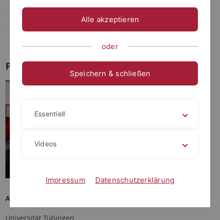
Patricia Marks
Alle akzeptieren
Dennis Eul
Ehemalige Mitarbeiter:
oder
Prof. Dr. Marcus Nowak
Speichern & schließen
Essentiell
Videos
Impressum
Datenschutzerklärung
Anschrift:
Universität Tübingen