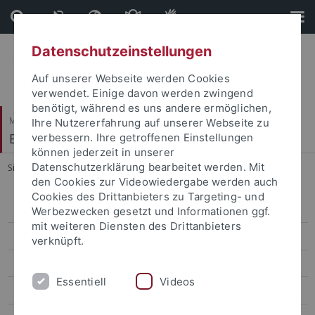
Direkt
Direkt
zum
zur
Inhalt
Fußleiste
Datenschutzeinstellungen
Auf unserer Webseite werden Cookies
verwendet. Einige davon werden zwingend
benötigt, während es uns andere ermöglichen,
Mathematisch-Naturwissenschaftliche Fakultät
Ihre Nutzererfahrung auf unserer Webseite zu
Experimentelle Mineralogie
verbessern. Ihre getroffenen Einstellungen
können jederzeit in unserer
Datenschutzerklärung bearbeitet werden. Mit
Sie sind hier:
Startseite
...
Marcus Nowak
den Cookies zur Videowiedergabe werden auch
Cookies des Drittanbieters zu Targeting- und
Marcus Nowak
Werbezwecken gesetzt und Informationen ggf.
mit weiteren Diensten des Drittanbieters
Christoph Berthold
verknüpft.
Barbara Maier
Essentiell
Videos
Annette Flicker