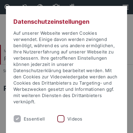
Direkt
Direkt
zum
zur
Inhalt
Fußleiste
Datenschutzeinstellungen
Auf unserer Webseite werden Cookies
verwendet. Einige davon werden zwingend
benötigt, während es uns andere ermöglichen,
Mathematisch-Naturwissenschaftliche Fakultät
Ihre Nutzererfahrung auf unserer Webseite zu
Petrologie und Mineralische Rohstoffe
verbessern. Ihre getroffenen Einstellungen
können jederzeit in unserer
Datenschutzerklärung bearbeitet werden. Mit
Sie sind hier:
Startseite
...
Past members
den Cookies zur Videowiedergabe werden auch
Cookies des Drittanbieters zu Targeting- und
Past members
Werbezwecken gesetzt und Informationen ggf.
mit weiteren Diensten des Drittanbieters
Michelle Luft, Bsc
verknüpft.
Falko Wagner, BSc
Essentiell
Videos