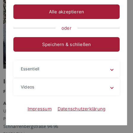
Alle akzeptieren
oder
Speichern & schließen
Essentiell
Inka Hahn
Videos
Funktion:
Doktorandin
Anschrift:
Impressum
Datenschutzerklärung
Universität Tübingen
Petrologie und Mineralische Rohstoffe
Schnarrenbergstraße 94-96