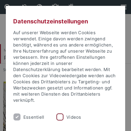
Direkt
Direkt
zum
zur
Inhalt
Fußleiste
Datenschutzeinstellungen
Auf unserer Webseite werden Cookies
verwendet. Einige davon werden zwingend
benötigt, während es uns andere ermöglichen,
Mathematisch-Naturwissenschaftliche Fakultät
Ihre Nutzererfahrung auf unserer Webseite zu
Petrologie und Mineralische Rohstoffe
verbessern. Ihre getroffenen Einstellungen
können jederzeit in unserer
Datenschutzerklärung bearbeitet werden. Mit
Sie sind hier:
Startseite
...
Inka Hahn
den Cookies zur Videowiedergabe werden auch
Cookies des Drittanbieters zu Targeting- und
Werbezwecken gesetzt und Informationen ggf.
mit weiteren Diensten des Drittanbieters
verknüpft.
Essentiell
Videos