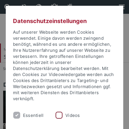
Direkt
Direkt
zum
zur
Inhalt
Fußleiste
Datenschutzeinstellungen
Auf unserer Webseite werden Cookies
verwendet. Einige davon werden zwingend
benötigt, während es uns andere ermöglichen,
Mathematisch-Naturwissenschaftliche Fakultät
Ihre Nutzererfahrung auf unserer Webseite zu
Soil Science & Geomorphology
verbessern. Ihre getroffenen Einstellungen
können jederzeit in unserer
Datenschutzerklärung bearbeitet werden. Mit
Sie sind hier:
Startseite
...
Work Group
den Cookies zur Videowiedergabe werden auch
Cookies des Drittanbieters zu Targeting- und
Dr. Einar Eberhardt
Werbezwecken gesetzt und Informationen ggf.
mit weiteren Diensten des Drittanbieters
Address:
verknüpft.
Eberhard Karls University Tübingen
Soil Science and Geomorphology
Essentiell
Videos
Rümelinstraße 19-23
D-72070 Tübingen