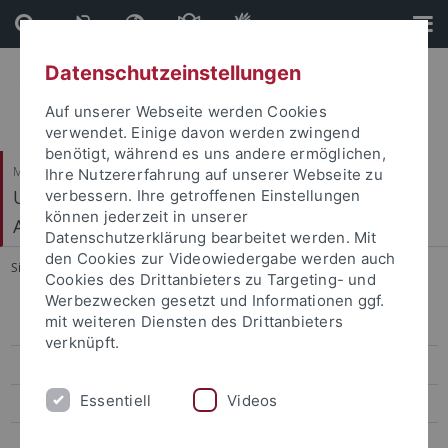
Direkt
Direkt
zum
zur
Inhalt
Fußleiste
Datenschutzeinstellungen
Auf unserer Webseite werden Cookies
verwendet. Einige davon werden zwingend
benötigt, während es uns andere ermöglichen,
Mathematisch-Naturwissenschaftliche Fakultät
Ihre Nutzererfahrung auf unserer Webseite zu
Urgeschichte und Naturwissenschaftliche
verbessern. Ihre getroffenen Einstellungen
können jederzeit in unserer
Archäologie
Datenschutzerklärung bearbeitet werden. Mit
den Cookies zur Videowiedergabe werden auch
Sie sind hier:
Startseite
...
Stipendiaten 2020
Cookies des Drittanbieters zu Targeting- und
Werbezwecken gesetzt und Informationen ggf.
mit weiteren Diensten des Drittanbieters
Mitarbeiter
verknüpft.
Aktuelles
Essentiell
Videos
Teaching
Forschung