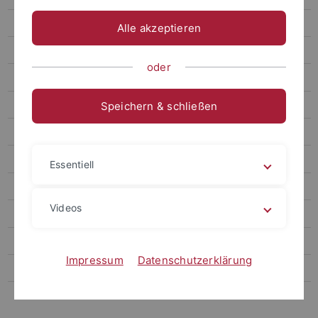
Publikationen
Alle akzeptieren
Preise und Stiftungen
oder
Tübinger Förderpreis für Ältere Urgeschichte und Quartärökologie
Quenstedt-Stiftung
Speichern & schließen
Dr. Daniel Schuhmann Stiftung
Stipendiaten 2020
Essentiell
Svenja Schray
Videos
Julia Zastrow
Stipendiaten 2019
Impressum
Datenschutzerklärung
Alumni
Internes