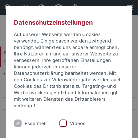
Direkt
Direkt
zum
zur
Inhalt
Fußleiste
Datenschutzeinstellungen
Auf unserer Webseite werden Cookies
verwendet. Einige davon werden zwingend
benötigt, während es uns andere ermöglichen,
Philosophische Fakultät
Ihre Nutzererfahrung auf unserer Webseite zu
Philologisches Seminar
verbessern. Ihre getroffenen Einstellungen
können jederzeit in unserer
Datenschutzerklärung bearbeitet werden. Mit
Sie sind hier:
Startseite
...
Instagram-Impressum
den Cookies zur Videowiedergabe werden auch
Cookies des Drittanbieters zu Targeting- und
WEAVE-Projekt (DFG/FWO)
Werbezwecken gesetzt und Informationen ggf.
mit weiteren Diensten des Drittanbieters
SFB 923: "Bedrohte Ordnungen"
verknüpft.
SFB 1070: "RessourcenKulturen"
Essentiell
Videos
SFB 1391 „Andere Ästhetik“