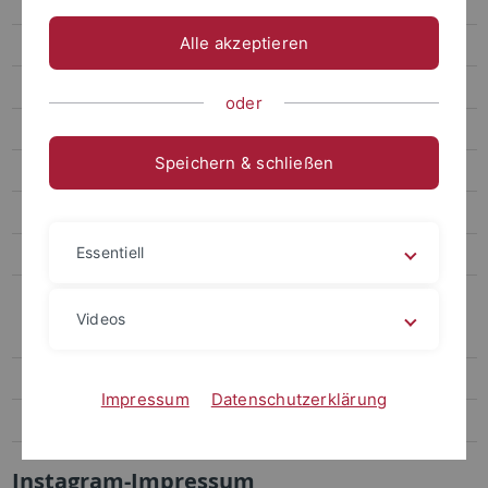
Tübinger Platon-Tage
Alle akzeptieren
Project Academy
Aktuelles
oder
Aktuelle Tagungen
Speichern & schließen
Buchprojekte
Publikationen
Essentiell
Dissertationen und Habilitationen
Instagram
Videos
Instagram-Nutzungskonzept
Instagram-Datenschutzerklärung
Impressum
Datenschutzerklärung
Instagram-Impressum
Instagram-Impressum