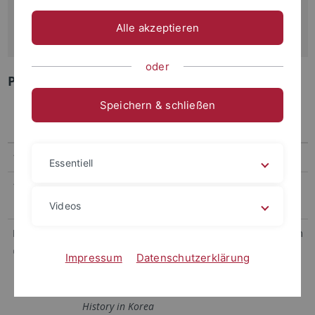
Alltagsgeschichte in Korean Studies
Alle akzeptieren
25th August, 2025 at Korea University
oder
Program
Speichern & schließen
Time
Program
Speaker /
Affiliation
14:00–15:00
Introduction of Researchers
—
Essentiell
15:30–18:00
Presentations and General
—
Discussion
Videos
Presentation
The Separation and
Kwangsoon Lim
①
Combination of Everyday
(Korea
Impressum
Datenschutzerklärung
History(ies): The Introduction
University)
and Development of Everyday
History in Korea