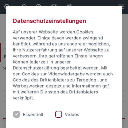
Direkt
Direkt
zum
zur
Inhalt
Fußleiste
Datenschutzeinstellungen
Auf unserer Webseite werden Cookies
verwendet. Einige davon werden zwingend
benötigt, während es uns andere ermöglichen,
Philosophische Fakultät
Ihre Nutzererfahrung auf unserer Webseite zu
Koreanistik
verbessern. Ihre getroffenen Einstellungen
können jederzeit in unserer
Datenschutzerklärung bearbeitet werden. Mit
Sie sind hier:
Startseite
...
12th Conference, 2025
den Cookies zur Videowiedergabe werden auch
Cookies des Drittanbieters zu Targeting- und
13th conference, 2026
Werbezwecken gesetzt und Informationen ggf.
mit weiteren Diensten des Drittanbieters
12th Conference, 2025
verknüpft.
Archiv
Essentiell
Videos
12th TuDoKu Conference: