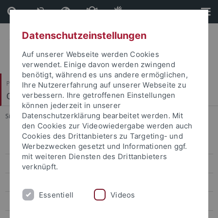
Direkt
Direkt
zum
zur
Inhalt
Fußleiste
Datenschutzeinstellungen
Auf unserer Webseite werden Cookies
verwendet. Einige davon werden zwingend
benötigt, während es uns andere ermöglichen,
Philosophische Fakultät
Ihre Nutzererfahrung auf unserer Webseite zu
Osteuropäische Geschichte und Landeskunde
verbessern. Ihre getroffenen Einstellungen
können jederzeit in unserer
Datenschutzerklärung bearbeitet werden. Mit
Sie sind hier:
Startseite
...
Instagram-Disclaimer
den Cookies zur Videowiedergabe werden auch
Cookies des Drittanbieters zu Targeting- und
Instagram-Disclaimer
Werbezwecken gesetzt und Informationen ggf.
mit weiteren Diensten des Drittanbieters
Instagram-Netiquette
verknüpft.
Instagram-Datenschutzfolgenabschätzung
Essentiell
Videos
Instagram-Datenschutzerklärung