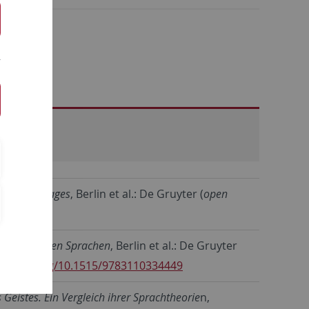
ance Languages
, Berlin et al.: De Gruyter (
open
r romanischen Sprachen
, Berlin et al.: De Gruyter
ps://doi.org/10.1515/9783110334449
Geistes. Ein Vergleich ihrer Sprachtheorie
n,