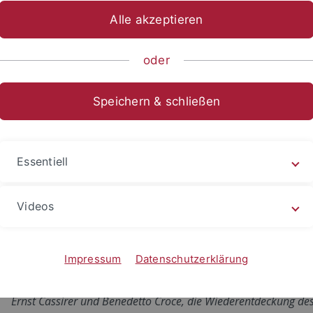
Alle akzeptieren
Dr. Sarah Dessì Schmid
oder
ationen
Speichern & schließen
graphien
Essentiell
Aspectuality – An Onomasiological Model Applied to the Rom
Videos
access
:
https://doi.org/10.1515/9783110562088
).
Aspektualität – Ein onomasiologisches Modell am Beispiel de
Impressum
Datenschutzerklärung
(=
Beihefte zur Zeitschrift für romanische Philologie
382),
htt
Ernst Cassirer und Benedetto Croce, die Wiederentdeckung des 