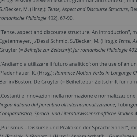
„Progressivity between lexicon, grammar and context“, mit
S./Becker, M. (Hrsg.):
Tense, Aspect and Discourse Structure
, Be
romanische Philologie
492), 67-90.
"Tense, aspect and discourse structure. An introduction", 
Egetenmeyer, J./Dessì Schmid, S./Becker, M. (Hrsg.):
Tense, As
Gruyter (=
Beihefte zur Zeitschrift für romanische Philologie
492
„‘Andiamo a utilizzare il futuro analitico‘: on the use of an
Pfadenhauer, K. (Hrsg.):
Romance Motion Verbs in Language Ch
Berlin/Boston: De Gruyter (= Beihefte zur Zeitschrift für rom
„Costanti e innovazioni nella normazione e normalizzazione de
lingua italiana dal fiorentino all’internazionalizzazione
, Tübinge
Comparatistica, Sprach- und Literaturwissenschaftliche Studien
4
„Purismus – Diskurse und Praktiken der Sprachreinheit“, mit 
M./Pawlak, A./Robert, J. (Hrsg.):
Andere Ästhetik – Grundlagen –