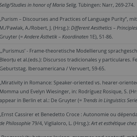
Selig/Studies in honor of Maria Selig,
Tübingen: Narr, 269-274.
„Purism – Discourses and Practices of Language Purity“, mit 
M./Pawlak, A./Robert, J. (Hrsg.):
Different Aesthetics – Principle
Gruyter (=
Andere Ästhetik – Koordinaten
1E), 51-86.
„‚Purismus‘ - Frame-theoretische Modellierung sprachgeschi
Bleorțu et al.(eds.): Discursos tradicionales y particulares.
Geburtstag. Iberoamericana / Vervuert, 59-65.
„Mirativity in Romance: Speaker-oriented vs. hearer-orient
Momma und Evelyn Wiesinger, in: Rodríguez Rosique, S. (Hr
appear in Berlin et al.: De Gruyter (=
Trends in Linguistics Seri
„Ernst Cassirer et Benedetto Croce : Autonomie ou dépendan
de Philosophie
79/4, Viglialoro, L. (Hrsg.):
Art et esthétique che