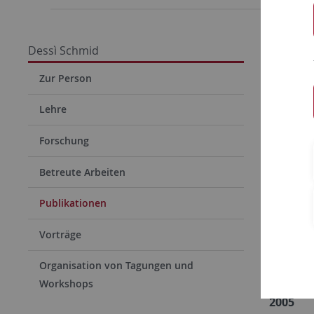
Prof. 
Dessì Schmid
Publik
Zur Person
Lehre
Mono
Forschung
Betreute Arbeiten
2019
Publikationen
Vorträge
2014
Organisation von Tagungen und
Workshops
2005