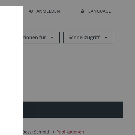
HEN
ANMELDEN
LANGUAGE
Informationen für
Schnellzugriff
Seminar
Dessì Schmid
Publikationen