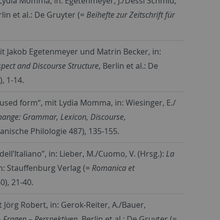
 Lydia Momma, in: Egetenmeyer, J./Dessì Schmid,
rlin et al.: De Gruyter (=
Beihefte zur Zeitschrift für
mit Jakob Egetenmeyer und Matrin Becker, in:
pect and Discourse Structure
, Berlin et al.: De
), 1-14.
 unused form“, mit Lydia Momma, in: Wiesinger, E./
ange: Grammar, Lexicon, Discourse
,
anische Philologie 487), 135-155.
ll’Italiano”, in: Lieber, M./Cuomo, V. (Hrsg.):
La
n: Stauffenburg Verlag (=
Romanica et
0), 21-40.
Jörg Robert, in: Gerok-Reiter, A./Bauer,
 Fragen – Perspektiven
, Berlin et al.: De Gruyter (=