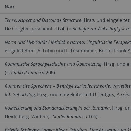
Narr.
Tense, Aspect and Discourse Structure
. Hrsg. und eingeleitet
De Gruyter [erscheint 2024] (=
Beihefte zur Zeitschrift für 
Norm und Hybridität / Ibridità e norma: Linguistische Perspekti
eingeleitet mit A. Lobin und L. Fesenmeier, Berlin: Frank
Romanische Sprachgeschichte und Übersetzung
. Hrsg. und e
(=
Studia Romanica
206).
Rahmen des Sprechens – Beiträge zur Valenztheorie, Varietäte
60. Geburtstag
. Hrsg. und eingeleitet mit U. Detges, P. Gé
Koineisierung und Standardisierung in der Romania
. Hrsg. u
Heidelberg: Winter (=
Studia Romanica
166).
Brigitte Schlieben-Lange: Kleine Schriften. Eine Auswahl zum 1