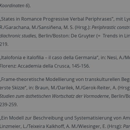
Koordinaten 6
).
„States in Romance Progressive Verbal Periphrases”, mit L
R./Garachana, M./Sansiñena, M. S. (Hrsg.):
Periphrastic const
diachronic studies,
Berlin/Boston: De Gruyter (= Trends in Li
219.
„Italofonia e italofilia – il caso della Germania“, in: Nesi, A./M
Florenz: Accademia della Crusca, 145-156.
„Frame-theoretische Modellierung von transkulturellen Begr
erste Skizze“, in: Braun, M./Darilek, M./Gerok-Reiter, A. (Hrsg
Studien zum ästhetischen Wortschatz der Vormoderne
, Berlin/
239-259.
„Ein Modell zur Beschreibung und Systematisierung von Ampli
Linzmeier, L./Teixeira Kalkhoff, A. M./Wiesinger, E. (Hrsg):
Par