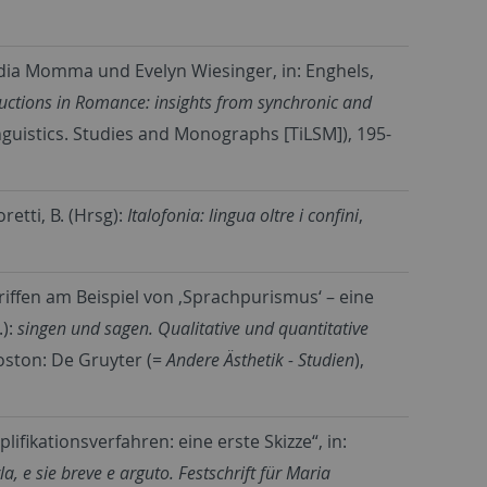
ydia Momma und Evelyn Wiesinger, in: Enghels,
ructions in Romance: insights from synchronic and
nguistics. Studies and Monographs [TiLSM]), 195-
oretti, B. (Hrsg):
Italofonia: lingua oltre i confini
,
iffen am Beispiel von ‚Sprachpurismus‘ – eine
.):
singen und sagen. Qualitative und quantitative
Boston: De Gruyter (=
Andere Ästhetik - Studien
),
fikationsverfahren: eine erste Skizze“, in:
la, e sie breve e arguto. Festschrift für Maria