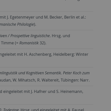
 mit J. Egetenmeyer und M. Becker, Berlin et al.:
romanische Philologie
).
ven / Prospettive linguistiche
. Hrsg. und
 & Timme (=
Romanistik
32).
ingeleitet mit H. Aschenberg, Heidelberg: Winter
nlinguistik und Kognitiven Semantik. Peter Koch zum
vaudan, W. Mihatsch, R. Waltereit, Tübingen: Narr.
nd eingeleitet mit J. Hafner und S. Heinemann,
0. Todestag
. Hrsg. und eingeleitet mit A. Fausel