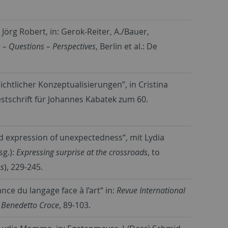
Jörg Robert, in: Gerok-Reiter, A./Bauer,
s – Questions – Perspectives
, Berlin et al.: De
chtlicher Konzeptualisierungen”, in Cristina
 Festschrift für Johannes Kabatek zum 60.
ed expression of unexpectedness“, mit Lydia
sg.):
Expressing surprise at the crossroads
, to
es
), 229-245.
ce du langage face à l’art“ in:
Revue International
z Benedetto Croce
, 89-103.