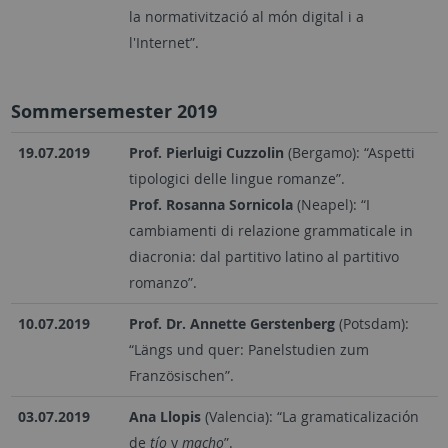
la normativització al món digital i a
l'Internet”.
Sommersemester 2019
19.07.2019
Prof. Pierluigi Cuzzolin
(Bergamo): “Aspetti
tipologici delle lingue romanze”.
Prof. Rosanna Sornicola
(Neapel): “I
cambiamenti di relazione grammaticale in
diacronia: dal partitivo latino al partitivo
romanzo”.
10.07.2019
Prof. Dr. Annette Gerstenberg
(Potsdam):
“Längs und quer: Panelstudien zum
Französischen”.
03.07.2019
Ana Llopis
(Valencia): “La gramaticalización
de
tío
y
macho
”.