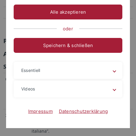
Publikationen
Alle akzeptieren
Vorträge
Organisation von Tagungen und Workshops
oder
Prof. Dr. Sarah Dessì Schmid
Speichern & schließen
Archiv Gastvorträge
Sommersemester 2026
Essentiell
08.07.2026
Prof. Gudrun Held
(Universität Salzburg):
„PLACERE: ein Begriff zwischen Ästhetik und
Videos
Ethik und seine Bedeutung für die Sprache der
Höflichkeit“.
Impressum
Datenschutzerklärung
25.06.2026
Dr. Tatiana Bisanti
(Univ. des Saarlandes):
„Figure del mare: un viaggio nella letteratura
italiana“.