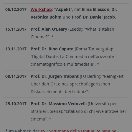
06.12.2017
Workshop
: "
Aspekt
", mit
Elina Eliasson
,
Dr.
Verónica Böhm
und
Prof. Dr. Daniel Jacob
.
15.11.2017
Prof. Alan O’Leary
(Leeds): “What is Italian
Cinema?”. *
13.11.2017
Prof. Dr. Rino Caputo
(Roma Tor Vergata):
“Digital Dante: La Commedia nell’orizzonte
cinematografico e multimediale”. *
08.11.2017
Prof. Dr. Jürgen Trabant
(FU Berlin): “Reinigkeit:
Über den Ort eines sprachpflegerischen
Diskurselements bei Leibniz”.
25.10.2017
Prof. Dr. Massimo Vedovelli
(Università per
Stranieri, Siena): “L’italiano di chi vive altrove nel
cinema”. *
* Im Rahmen der
XVII Settimana della Lingua Italiana nel