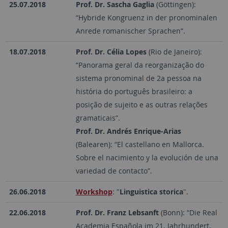
25.07.2018
Prof. Dr. Sascha Gaglia
(Göttingen):
“Hybride Kongruenz in der pronominalen
Anrede romanischer Sprachen”.
18.07.2018
Prof. Dr. Célia Lopes
(Rio de Janeiro):
“Panorama geral da reorganização do
sistema pronominal de 2a pessoa na
história do português brasileiro: a
posição de sujeito e as outras relações
gramaticais”.
Prof. Dr. Andrés Enrique-Arias
(Balearen): “El castellano en Mallorca.
Sobre el nacimiento y la evolución de una
variedad de contacto”.
26.06.2018
Workshop
: "
Linguistica storica
".
22.06.2018
Prof. Dr. Franz Lebsanft
(Bonn): “Die Real
Academia Española im 21. Jahrhundert,