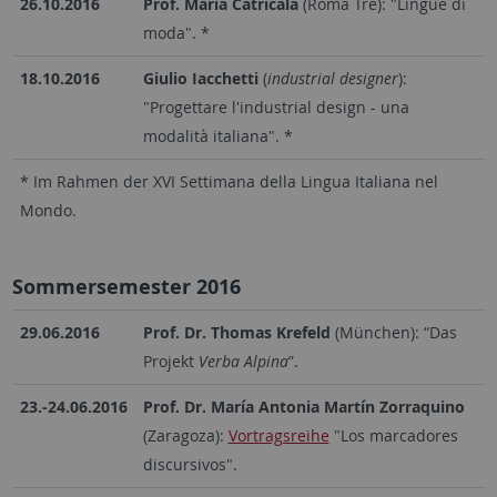
26.10.2016
Prof. Maria Catricalà
(Roma Tre): "Lingue di
moda". *
18.10.2016
Giulio Iacchetti
(
industrial designer
):
"Progettare l'industrial design - una
modalità italiana". *
* Im Rahmen der XVI Settimana della Lingua Italiana nel
Mondo.
Sommersemester 2016
29.06.2016
Prof. Dr. Thomas Krefeld
(München): “Das
Projekt
Verba Alpina
”.
23.-24.06.2016
Prof. Dr. María Antonia Martín Zorraquino
(Zaragoza):
Vortragsreihe
"Los marcadores
discursivos".