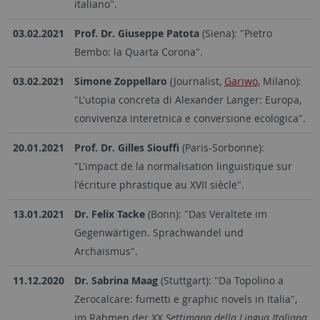
italiano".
03.02.2021
Prof. Dr. Giuseppe Patota
(Siena): "Pietro
Bembo: la Quarta Corona".
03.02.2021
Simone Zoppellaro
(Journalist,
Gariwo
, Milano):
"L'utopia concreta di Alexander Langer: Europa,
convivenza interetnica e conversione ecologica".
20.01.2021
Prof. Dr. Gilles Siouffi
(Paris-Sorbonne):
"L'impact de la normalisation linguistique sur
l'écriture phrastique au XVII siècle".
13.01.2021
Dr. Felix Tacke
(Bonn): "Das Veraltete im
Gegenwärtigen. Sprachwandel und
Archaismus".
11.12.2020
Dr. Sabrina Maag
(Stuttgart): "Da Topolino a
Zerocalcare: fumetti e graphic novels in Italia",
im Rahmen der XX
Settimana della Lingua Italiana