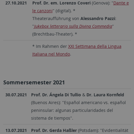
27.10.2021
Prof. Dr. em. Lorenzo Coveri
(Genova): "
Dante e
le canzoni
" (digital). *
Theateraufführung von
Alessandro Pazzi
:
"
Jukebox letterario sulla Divina Commedia
"
(Brechtbau-Theater). *
* Im Rahmen der
XXI Settimana della Lingua
Italiana nel Mondo
.
Sommersemester 2021
30.07.2021
Prof. Dr. Ángela Di Tullio
&
Dr. Laura Kornfeld
(Buenos Aires): "Español americano vs. español
peninsular: algunas particularidades del
sistema de tiempos".
13.07.2021
Prof. Dr. Gerda Haßler
(Potsdam): "Evidentialität