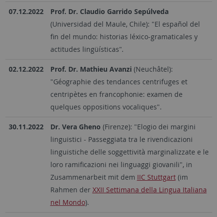
07.12.2022
Prof. Dr. Claudio Garrido Sepúlveda
(Universidad del Maule, Chile): "El español del
fin del mundo: historias léxico-gramaticales y
actitudes lingüísticas"
.
02.12.2022
Prof. Dr. Mathieu Avanzi
(Neuchâtel):
"Géographie des tendances centrifuges et
centripètes en francophonie: examen de
quelques oppositions vocaliques".
30.11.2022
Dr. Vera Gheno
(Firenze): "Elogio dei margini
linguistici - Passeggiata tra le rivendicazioni
linguistiche delle soggettività marginalizzate e le
loro ramificazioni nei linguaggi giovanili", in
Zusammenarbeit mit dem
IIC Stuttgart
(im
Rahmen der
XXII Settimana della Lingua Italiana
nel Mondo
).