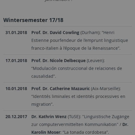
Wintersemester 17/18
31.01.2018
Prof. Dr. David Cowling
(Durham): “Henri
Estienne pourfendeur de l’emprunt linguistique
franco-italien à l’époque de la Renaissance”.
17.01.2018
Prof. Dr. Nicole Delbecque
(Leuven):
“Modulación construccional de relaciones de
causalidad”.
10.01.2018
Prof. Dr. Catherine Mazauric
(Aix-Marseille):
“Identités liminales et identités processives en
migration”.
20.12.2017
Dr. Kathrin Wenz
(TüSE): "Linguistische Zugänge
zur computervermittelten Kommunikation" /
Dr.
Karolin Moser
: “La tonada cordobesa”.