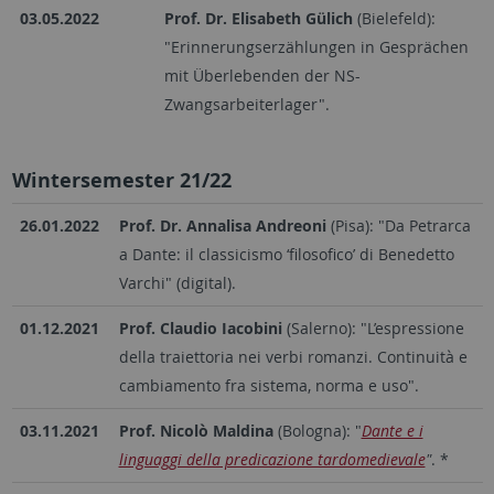
03.05.2022
Prof. Dr. Elisabeth Gülich
(Bielefeld):
"Erinnerungserzählungen in Gesprächen
mit Überlebenden der NS-
Zwangsarbeiterlager".
Wintersemester 21/22
26.01.2022
Prof. Dr. Annalisa Andreoni
(Pisa): "Da Petrarca
a Dante: il classicismo ‘filosofico’ di Benedetto
Varchi" (digital).
01.12.2021
Prof. Claudio Iacobini
(Salerno): "L’espressione
della traiettoria nei verbi romanzi. Continuità e
cambiamento fra sistema, norma e uso".
03.11.2021
Prof. Nicolò Maldina
(Bologna): "
Dante e i
linguaggi della predicazione tardomedievale
"
. *