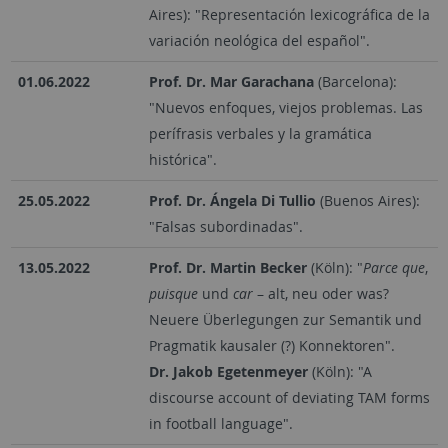
Aires): "Representación lexicográfica de la
variación neológica del español".
01.06.2022
Prof. Dr. Mar Garachana
(Barcelona):
"Nuevos enfoques, viejos problemas. Las
perífrasis verbales y la gramática
histórica".
25.05.2022
Prof. Dr. Ángela Di Tullio
(Buenos Aires):
"Falsas subordinadas".
13.05.2022
Prof. Dr. Martin Becker
(Köln): "
Parce que
,
puisque
und
car
– alt, neu oder was?
Neuere Überlegungen zur Semantik und
Pragmatik kausaler (?) Konnektoren".
Dr. Jakob Egetenmeyer
(Köln): "A
discourse account of deviating TAM forms
in football language".