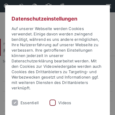
Direkt
Direkt
zum
zur
Inhalt
Fußleiste
Datenschutzeinstellungen
Auf unserer Webseite werden Cookies
verwendet. Einige davon werden zwingend
benötigt, während es uns andere ermöglichen,
Philosophische Fakultät
Ihre Nutzererfahrung auf unserer Webseite zu
Romanisches Seminar
verbessern. Ihre getroffenen Einstellungen
können jederzeit in unserer
Datenschutzerklärung bearbeitet werden. Mit
Sie sind hier:
Startseite
...
Dessì Schmid
den Cookies zur Videowiedergabe werden auch
Cookies des Drittanbieters zu Targeting- und
Zur Person
Werbezwecken gesetzt und Informationen ggf.
mit weiteren Diensten des Drittanbieters
Lehre
verknüpft.
Forschung
Essentiell
Videos
Betreute Arbeiten