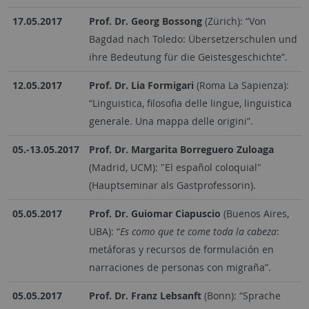
17.05.2017
Prof. Dr. Georg Bossong
(Zürich): “Von
Bagdad nach Toledo: Übersetzerschulen und
ihre Bedeutung für die Geistesgeschichte”.
12.05.2017
Prof. Dr. Lia Formigari
(Roma La Sapienza):
“Linguistica, filosofia delle lingue, linguistica
generale. Una mappa delle origini”.
05.-13.05.2017
Prof. Dr. Margarita Borreguero Zuloaga
(Madrid, UCM): "El español coloquial"
(Hauptseminar als Gastprofessorin).
05.05.2017
Prof. Dr. Guiomar Ciapuscio
(Buenos Aires,
UBA): “
Es como que te come toda la cabeza
:
metáforas y recursos de formulación en
narraciones de personas con migraña”.
05.05.2017
Prof. Dr. Franz Lebsanft
(Bonn): “Sprache