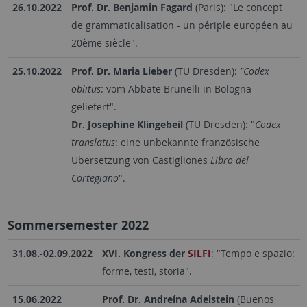
26.10.2022
Prof. Dr. Benjamin Fagard
(Paris): "Le concept
de grammaticalisation - un périple européen au
20ème siècle".
25.10.2022
Prof. Dr. Maria Lieber
(TU Dresden):
"Codex
oblitus
: vom Abbate Brunelli in Bologna
geliefert".
Dr. Josephine Klingebeil
(TU Dresden): "
Codex
translatus
: eine unbekannte französische
Übersetzung von Castigliones
Libro del
Cortegiano
".
Sommersemester 2022
31.08.-02.09.2022
XVI. Kongress der
SILFI
: "Tempo e spazio:
forme, testi, storia".
15.06.2022
Prof. Dr. Andreína Adelstein
(Buenos