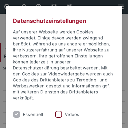
Direkt
Direkt
zum
zur
Inhalt
Fußleiste
Datenschutzeinstellungen
Auf unserer Webseite werden Cookies
verwendet. Einige davon werden zwingend
benötigt, während es uns andere ermöglichen,
Philosophische Fakultät
Ihre Nutzererfahrung auf unserer Webseite zu
Romanisches Seminar
verbessern. Ihre getroffenen Einstellungen
können jederzeit in unserer
Datenschutzerklärung bearbeitet werden. Mit
Sie sind hier:
Startseite
...
Akademischer Werdegang
den Cookies zur Videowiedergabe werden auch
Cookies des Drittanbieters zu Targeting- und
Akademischer Werdegang
Werbezwecken gesetzt und Informationen ggf.
mit weiteren Diensten des Drittanbieters
Lehre
verknüpft.
Forschung
Essentiell
Videos
Publikationen, Tagungen, Vorträge