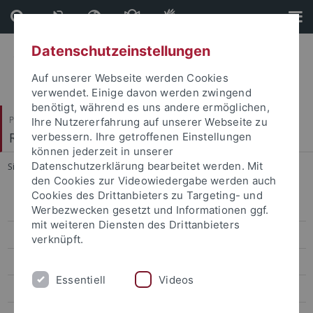
Direkt
Direkt
zum
zur
Inhalt
Fußleiste
Datenschutzeinstellungen
Auf unserer Webseite werden Cookies
verwendet. Einige davon werden zwingend
benötigt, während es uns andere ermöglichen,
Philosophische Fakultät
Ihre Nutzererfahrung auf unserer Webseite zu
Romanisches Seminar
verbessern. Ihre getroffenen Einstellungen
können jederzeit in unserer
Datenschutzerklärung bearbeitet werden. Mit
Sie sind hier:
Startseite
...
Lehre
den Cookies zur Videowiedergabe werden auch
Cookies des Drittanbieters zu Targeting- und
Akademischer Werdegang
Werbezwecken gesetzt und Informationen ggf.
mit weiteren Diensten des Drittanbieters
Lehre
verknüpft.
Forschung
Essentiell
Videos
Publikationen, Tagungen, Vorträge