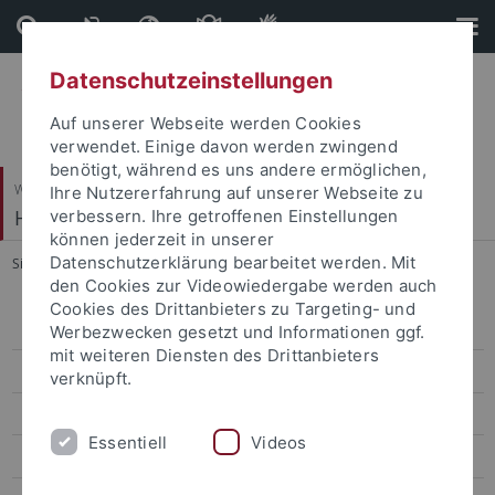
Direkt
Direkt
zum
zur
Inhalt
Fußleiste
Datenschutzeinstellungen
Auf unserer Webseite werden Cookies
verwendet. Einige davon werden zwingend
benötigt, während es uns andere ermöglichen,
Wirtschafts- und Sozialwissenschaftliche Fakultät
Ihre Nutzererfahrung auf unserer Webseite zu
Hector-Institut für Empirische Bildungsforschung
verbessern. Ihre getroffenen Einstellungen
können jederzeit in unserer
Datenschutzerklärung bearbeitet werden. Mit
Sie sind hier:
Startseite
...
Technik
den Cookies zur Videowiedergabe werden auch
Cookies des Drittanbieters zu Targeting- und
AEyeCoL
Werbezwecken gesetzt und Informationen ggf.
mit weiteren Diensten des Drittanbieters
AI2Teach
verknüpft.
AISLA
Essentiell
Videos
ALIFE