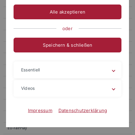
ASPIRE
Alle akzeptieren
Come Together
Compass
oder
Deutsches Zentrum für Psychische Gesundheit
Speichern & schließen
Demokratiebildung
DLTPT
Essentiell
E-ADAPT
EMPATHIA³
Videos
Epistemische Neugier im Alter
ERTA
Impressum
Datenschutzerklärung
ETQ-AI
EU-FairPlay