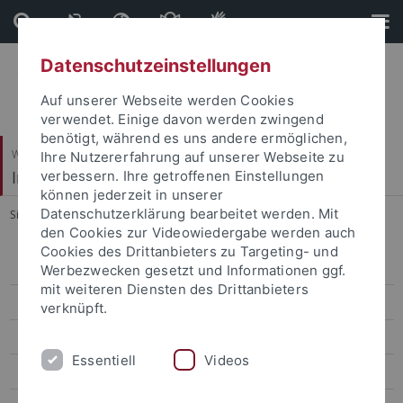
Direkt
Direkt
zum
zur
Inhalt
Fußleiste
Datenschutzeinstellungen
Auf unserer Webseite werden Cookies
verwendet. Einige davon werden zwingend
benötigt, während es uns andere ermöglichen,
Wirtschafts- und Sozialwissenschaftliche Fakultät
Ihre Nutzererfahrung auf unserer Webseite zu
Institut für Politikwissenschaft
verbessern. Ihre getroffenen Einstellungen
können jederzeit in unserer
Datenschutzerklärung bearbeitet werden. Mit
Sie sind hier:
Startseite
...
Publikationen Stoy
den Cookies zur Videowiedergabe werden auch
Cookies des Drittanbieters zu Targeting- und
Mitarbeiter
Werbezwecken gesetzt und Informationen ggf.
mit weiteren Diensten des Drittanbieters
Prof. Dr. Daniel Buhr
verknüpft.
Prof. a.D. Dr. Josef Schmid
Essentiell
Videos
Prof. Dr. Udo Zolleis