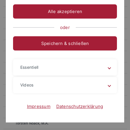
Dr. Harald Kohler
Alle akzeptieren
Stewart Gold, M.A.
Markus Trämer
oder
Doktoranden
Speichern & schließen
Ehemalige Mitarbeiter
Dr. Susanne Blancke
Essentiell
Lisa Haug, M.A.
Dr. Steffen Jenner
Videos
Dr. Achim Lang
Dr. Werner Lang
Impressum
Datenschutzerklärung
Dr. Hermann Lührs
Torsten Noack, M.A.