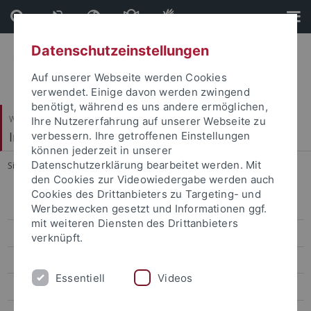
Direkt
Direkt
zum
zur
Inhalt
Fußleiste
Datenschutzeinstellungen
Auf unserer Webseite werden Cookies
verwendet. Einige davon werden zwingend
benötigt, während es uns andere ermöglichen,
Wirtschafts- und Sozialwissenschaftliche Fakultät
Ihre Nutzererfahrung auf unserer Webseite zu
Institut für Sportwissenschaft
verbessern. Ihre getroffenen Einstellungen
können jederzeit in unserer
Datenschutzerklärung bearbeitet werden. Mit
Sie sind hier:
Startseite
...
013_Hochschultag Leichtathletik
den Cookies zur Videowiedergabe werden auch
Cookies des Drittanbieters zu Targeting- und
001_Gastvorträge Thomas Downward
Werbezwecken gesetzt und Informationen ggf.
mit weiteren Diensten des Drittanbieters
002_CHE_Ranking_2015
verknüpft.
003_dvs_agsb
Essentiell
Videos
004_gastvortrag_daniel