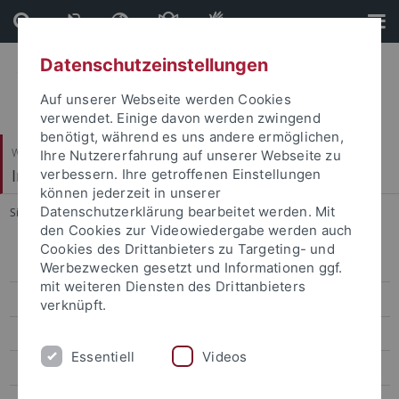
Direkt
Direkt
zum
zur
Inhalt
Fußleiste
Datenschutzeinstellungen
Auf unserer Webseite werden Cookies
verwendet. Einige davon werden zwingend
benötigt, während es uns andere ermöglichen,
Wirtschafts- und Sozialwissenschaftliche Fakultät
Ihre Nutzererfahrung auf unserer Webseite zu
Institut für Sportwissenschaft
verbessern. Ihre getroffenen Einstellungen
können jederzeit in unserer
Datenschutzerklärung bearbeitet werden. Mit
Sie sind hier:
Startseite
...
062_Schüttoff_Groningen
den Cookies zur Videowiedergabe werden auch
Cookies des Drittanbieters zu Targeting- und
Sportökonomik, Sportmanagement und Sportpublizistik
Werbezwecken gesetzt und Informationen ggf.
mit weiteren Diensten des Drittanbieters
Team
verknüpft.
Lehre
Essentiell
Videos
Forschung