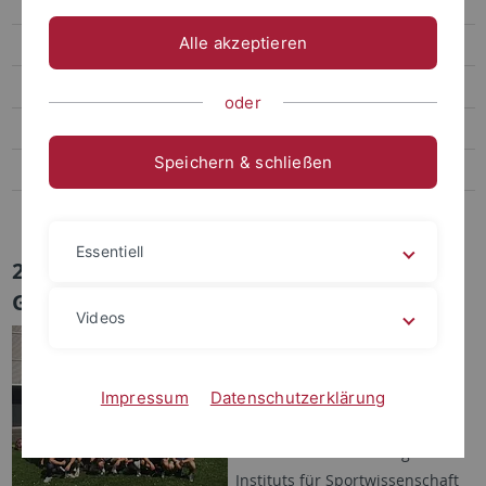
Transfer
Alle akzeptieren
Sportpsychologie und Methodenlehre
Biomechanik, Bewegungs- und Trainingswissenschaft
oder
Sozialwissenschaften des Sports
Speichern & schließen
Bildungs- und Gesundheitsforschung im Sport
Abteilung Sportmedizin, Universitätsklinikum
Essentiell
25 Tübinger beim Sport Management
Game in Groningen
Videos
23.04.2018 – Im Rahmen eines
Seminars von
Dr. Ute Schüttoff
haben in diesem Jahr zum
Impressum
Datenschutzerklärung
ersten Mal Bachelor-
Studierende des Tübinger
Instituts für Sportwissenschaft