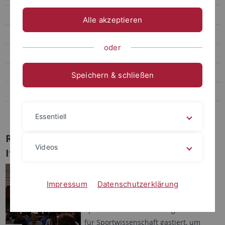
Transfer
Alle akzeptieren
Sportpsychologie und Methodenlehre
oder
Biomechanik, Bewegungs- und Trainingswissenschaft
Sozialwissenschaften des Sports
Speichern & schließen
Bildungs- und Gesundheitsforschung im Sport
Abteilung Sportmedizin, Universitätsklinikum
Essentiell
Renommierte Wissenschaftler zu Gast am
Videos
IfS
14.01.2015 – Zu Beginn des neuen
Jahres haben gleich zwei der
Impressum
Datenschutzerklärung
international führenden
Sportökonomen am Tübinger Institut
für Sportwissenschaft gastiert, um