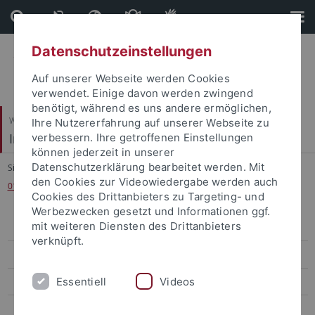
Direkt
Direkt
zum
zur
Inhalt
Fußleiste
Datenschutzeinstellungen
Auf unserer Webseite werden Cookies
verwendet. Einige davon werden zwingend
benötigt, während es uns andere ermöglichen,
Wirtschafts- und Sozialwissenschaftliche Fakultät
Ihre Nutzererfahrung auf unserer Webseite zu
Institut für Sportwissenschaft
verbessern. Ihre getroffenen Einstellungen
können jederzeit in unserer
Datenschutzerklärung bearbeitet werden. Mit
Sie sind hier:
Startseite
...
den Cookies zur Videowiedergabe werden auch
016_Pawlowski_Gastvortrag Simmons & Coates
Cookies des Drittanbieters zu Targeting- und
Werbezwecken gesetzt und Informationen ggf.
mit weiteren Diensten des Drittanbieters
Sportökonomik, Sportmanagement und Sportpublizistik
verknüpft.
Team
Essentiell
Videos
Lehre
Forschung