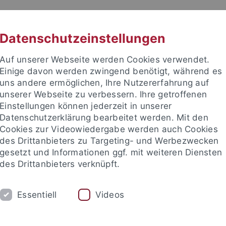
RACHE
UNI A-Z
KONTAKT
SUC
Datenschutzeinstellungen
Auf unserer Webseite werden Cookies verwendet.
Einige davon werden zwingend benötigt, während es
uns andere ermöglichen, Ihre Nutzererfahrung auf
unserer Webseite zu verbessern. Ihre getroffenen
Einstellungen können jederzeit in unserer
e Fakultät
Datenschutzerklärung bearbeitet werden. Mit den
schaft
Cookies zur Videowiedergabe werden auch Cookies
des Drittanbieters zu Targeting- und Werbezwecken
gesetzt und Informationen ggf. mit weiteren Diensten
des Drittanbieters verknüpft.
UM
FORSCHUNG
HOCHSCHULSPORT
Essentiell
Videos
bliothek
Partner / Förderer
Spitzensportförderung
Alu