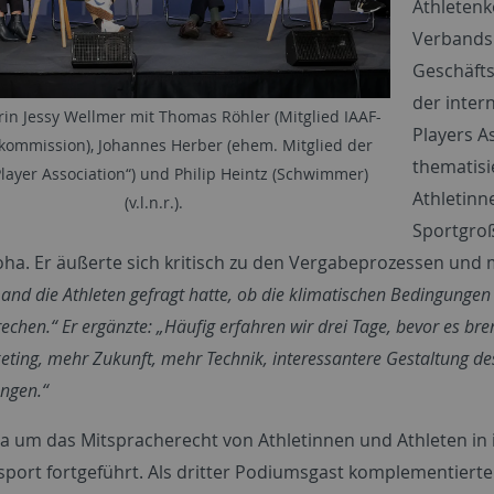
Athletenk
Verbands 
Geschäfts
der inter
in Jessy Wellmer mit Thomas Röhler (Mitglied IAAF-
Players A
kommission), Johannes Herber (ehem. Mitglied der
thematisi
layer Association“) und Philip Heintz (Schwimmer)
Athletinn
(v.l.n.r.).
Sportgroß
oha. Er äußerte sich kritisch zu den Vergabeprozessen und m
nd die Athleten gefragt hatte, ob die klimatischen Bedingungen
rechen.“ Er ergänzte: „Häufig erfahren wir drei Tage, bevor es br
ting, mehr Zukunft, mehr Technik, interessantere Gestaltung des 
ngen.“
 um das Mitspracherecht von Athletinnen und Athleten in
ort fortgeführt. Als dritter Podiumsgast komplementierte