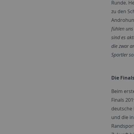
Runde. He
zu den Sc
Androhung
fühlen uns
sind es ak
die zwar a
Sportler s
Die Final
Beim erst
Finals 201
deutsche 
und die i
Randsport