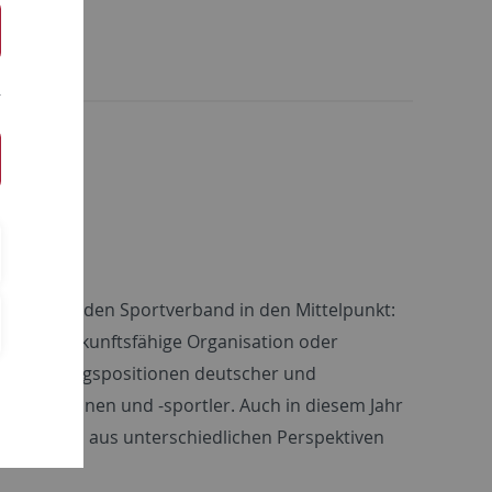
bereiche
in stellte den Sportverband in den Mittelpunkt:
band – zukunftsfähige Organisation oder
aus Führungspositionen deutscher und
sportlerinnen und -sportler. Auch in diesem Jahr
zelthemen aus unterschiedlichen Perspektiven