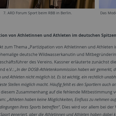
7. ARD Forum Sport beim RBB in Berlin.
Das Mode
tion von Athletinnen und Athleten im deutschen Spitze
kt zum Thema „Partizipation von Athletinnen und Athleten i
ehemalige deutsche Wildwasserkanutin und Mitbegründerin 
eschäftsführer des Vereins. Kassner erläuterte zunächst d
nd e.V.:
„In der DOSB-Athletenkommission haben wir gemerkt, da
n und Athleten nicht möglich ist. Es ist wichtig, ein rechtlich u
este Stellen möglich macht. Häufig fehlt es den Sportlern auch an
 diesem Zusammenhang auf die fehlende Mitbestimmung von
am:
„Athleten haben keine Möglichkeiten, Einfluss zu nehmen auf
ngungen ihres Sports betreffen“
. Dies wird vor allem bei der
Sport generiert, aber die Athletinnen und Athleten haben dabei