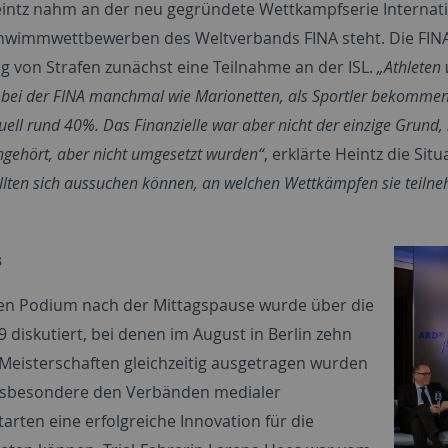
intz nahm an der neu gegründete Wettkampfserie Internatio
hwimmwettbewerben des Weltverbands FINA steht. Die FINA
 von Strafen zunächst eine Teilnahme an der ISL.
„Athleten 
 bei der FINA manchmal wie Marionetten, als Sportler bekommen w
tuell rund 40%. Das Finanzielle war aber nicht der einzige Grun
ngehört, aber nicht umgesetzt wurden“
, erklärte Heintz die Situ
ollten sich aussuchen können, an welchen Wettkämpfen sie teiln
s
en Podium nach der Mittagspause wurde über die
9 diskutiert, bei denen im August in Berlin zehn
Meisterschaften gleichzeitig ausgetragen wurden
nsbesondere den Verbänden medialer
arten eine erfolgreiche Innovation für die