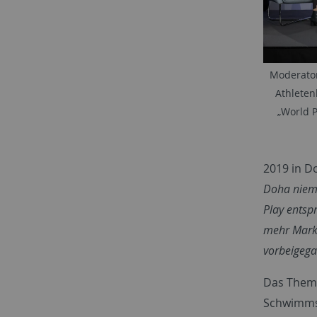
Moderator
Athleten
„World P
2019 in D
Doha niema
Play entsp
mehr Marke
vorbeigega
Das Thema
Schwimmsp