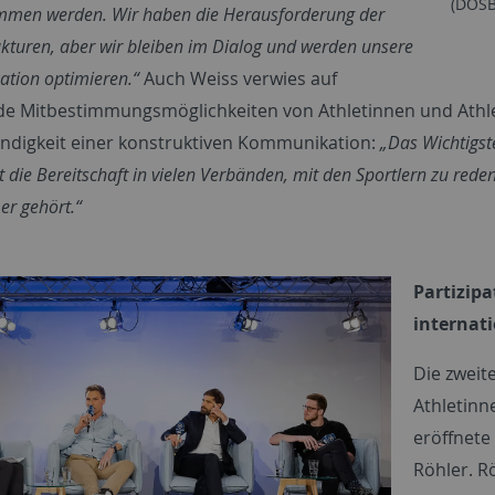
(DOSB
men werden. Wir haben die Herausforderung der
kturen, aber wir bleiben im Dialog und werden unsere
tion optimieren.“
Auch Weiss verwies auf
e Mitbestimmungsmöglichkeiten von Athletinnen und Athle
ndigkeit einer konstruktiven Kommunikation:
„Das Wichtigst
st die Bereitschaft in vielen Verbänden, mit den Sportlern zu red
r gehört.“
Partizip
internat
Die zweit
Athletinn
eröffnet
Röhler. R