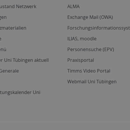
zustand Netzwerk
ALMA
gen
Exchange Mail (OWA)
zmaterialien
Forschungsinformationssyst
e
ILIAS, moodle
enü
Personensuche (EPV)
r Uni Tübingen aktuell
Praxisportal
Generale
Timms Video Portal
Webmail Uni Tübingen
ltungskalender Uni