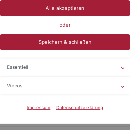
Alle akzeptieren
ts- und Sozialwissenschaftliche Fakultät
...
Institut
Verans
oder
Speichern & schließen
e & Gebühren
Essentiell
mine
Videos
2.2020
Call for papers
1.2021
Öffnung der Anmeldung und Beitragsein
Impressum
Datenschutzerklärung
2.2021
Deadline Beitragseinreichung