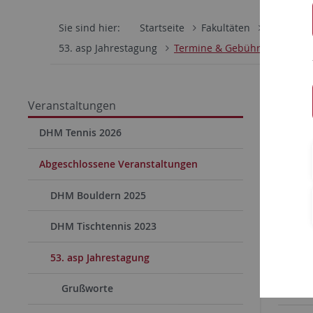
Sie sind hier:
Startseite
Fakultäten
Wirtschaf
53. asp Jahrestagung
Termine & Gebühren
Veranstaltungen
Termin
DHM Tennis 2026
Abgeschlossene Veranstaltungen
Ter
DHM Bouldern 2025
15.1
DHM Tischtennis 2023
11.0
53. asp Jahrestagung
28.0
Grußworte