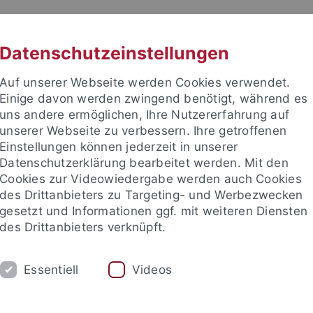
RACHE
UNI A-Z
KONTAKT
SUC
Datenschutzeinstellungen
Auf unserer Webseite werden Cookies verwendet.
Einige davon werden zwingend benötigt, während es
uns andere ermöglichen, Ihre Nutzererfahrung auf
unserer Webseite zu verbessern. Ihre getroffenen
Einstellungen können jederzeit in unserer
e Fakultät
Datenschutzerklärung bearbeitet werden. Mit den
schaft
Cookies zur Videowiedergabe werden auch Cookies
des Drittanbieters zu Targeting- und Werbezwecken
gesetzt und Informationen ggf. mit weiteren Diensten
des Drittanbieters verknüpft.
UM
FORSCHUNG
HOCHSCHULSPORT
Essentiell
Videos
bliothek
Partner / Förderer
Spitzensportförderung
Alu