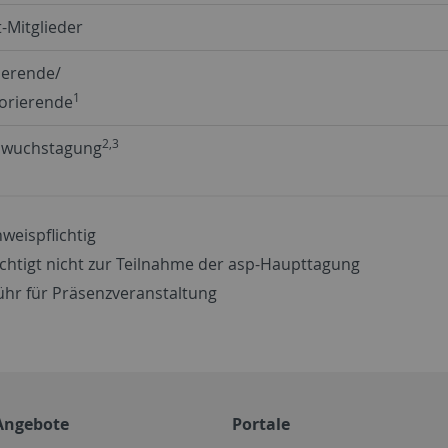
-Mitglieder
ierende/
1
orierende
2,3
wuchstagung
weispflichtig
chtigt nicht zur Teilnahme der asp-Haupttagung
hr für Präsenzveranstaltung
Angebote
Portale