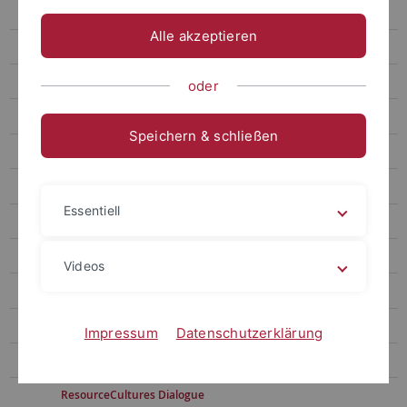
Archiv
Alle akzeptieren
Zweite Förderphase
Forschung
oder
Projektbereich A
Speichern & schließen
Projektbereich B
Projektbereich C
Essentiell
Querschnittsbereich Wissen
Querschnittsbereich Bewahren und Vernichten
Videos
Querschnittsbereich Materialität
Assoziierte Projekte
Impressum
Datenschutzerklärung
Forschungskolloquium
ResourceCultures Dialogue