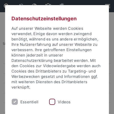
Direkt
Direkt
zum
zur
Inhalt
Fußleiste
Datenschutzeinstellungen
Auf unserer Webseite werden Cookies
verwendet. Einige davon werden zwingend
benötigt, während es uns andere ermöglichen,
Sie sind hier:
Startseite
...
ResourceCultures Dialogue
Ihre Nutzererfahrung auf unserer Webseite zu
verbessern. Ihre getroffenen Einstellungen
können jederzeit in unserer
Leitbild
Datenschutzerklärung bearbeitet werden. Mit
den Cookies zur Videowiedergabe werden auch
Organisation
Cookies des Drittanbieters zu Targeting- und
Werbezwecken gesetzt und Informationen ggf.
Forschung
mit weiteren Diensten des Drittanbieters
verknüpft.
Wissenschaftskommunikation
Publikationen
Essentiell
Videos
Veranstaltungen