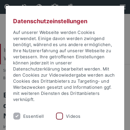
Direkt
Direkt
zum
zur
Inhalt
Fußleiste
Datenschutzeinstellungen
Auf unserer Webseite werden Cookies
verwendet. Einige davon werden zwingend
benötigt, während es uns andere ermöglichen,
Internationales Zentrum für Ethik in den
Ihre Nutzererfahrung auf unserer Webseite zu
verbessern. Ihre getroffenen Einstellungen
Wissenschaften (IZEW)
können jederzeit in unserer
Datenschutzerklärung bearbeitet werden. Mit
Sie sind hier:
Startseite
...
den Cookies zur Videowiedergabe werden auch
Biophilosophie & Nachhaltige Entwicklung
Cookies des Drittanbieters zu Targeting- und
Werbezwecken gesetzt und Informationen ggf.
Ethische Aspekte im Diskurs um
mit weiteren Diensten des Drittanbieters
verknüpft.
den geplanten Nationalpark
Nordschwarzwald
Essentiell
Videos
In dieser von der Forstlichen Versuchsanstalt Baden-