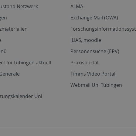
zustand Netzwerk
ALMA
gen
Exchange Mail (OWA)
zmaterialien
Forschungsinformationssyst
e
ILIAS, moodle
enü
Personensuche (EPV)
r Uni Tübingen aktuell
Praxisportal
Generale
Timms Video Portal
Webmail Uni Tübingen
ltungskalender Uni