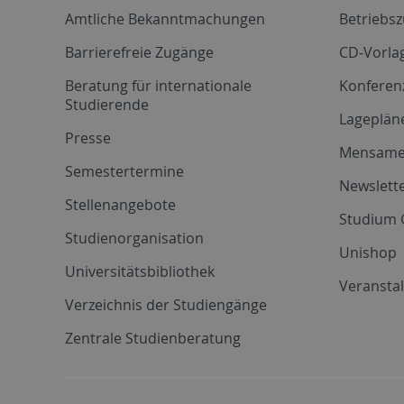
Amtliche Bekanntmachungen
Betriebs
Barrierefreie Zugänge
CD-Vorla
Beratung für internationale
Konferen
Studierende
Lageplän
Presse
Mensam
Semestertermine
Newslette
Stellenangebote
Studium 
Studienorganisation
Unishop
Universitätsbibliothek
Veransta
Verzeichnis der Studiengänge
Zentrale Studienberatung