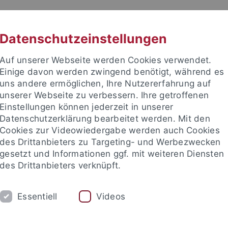
RACHE
UNI A-Z
KONTAKT
SUC
Datenschutzeinstellungen
Auf unserer Webseite werden Cookies verwendet.
Einige davon werden zwingend benötigt, während es
uns andere ermöglichen, Ihre Nutzererfahrung auf
unserer Webseite zu verbessern. Ihre getroffenen
 für Ethik in den Wissenschaft
Einstellungen können jederzeit in unserer
Datenschutzerklärung bearbeitet werden. Mit den
Cookies zur Videowiedergabe werden auch Cookies
des Drittanbieters zu Targeting- und Werbezwecken
gesetzt und Informationen ggf. mit weiteren Diensten
RE
PUBLIKATIONEN
BIBLIOTHEK
des Drittanbieters verknüpft.
ien, Technikphilosophie & KI
Biophilosophie & Nachhaltige En
Essentiell
Videos
nd Institute
Internationales Zentrum für Ethik in den Wissensc