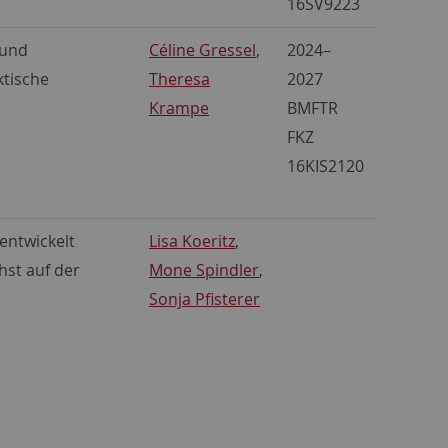
16SV9223
 und
Céline Gressel
,
2024–
ktische
Theresa
2027
Krampe
BMFTR
FKZ
16KIS2120
entwickelt
Lisa Koeritz
,
hst auf der
Mone Spindler
,
Sonja Pfisterer