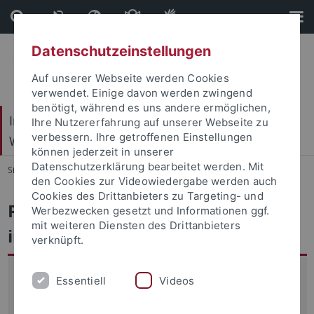
Direkt
Direkt
zum
zur
Inhalt
Fußleiste
Datenschutzeinstellungen
Auf unserer Webseite werden Cookies
verwendet. Einige davon werden zwingend
benötigt, während es uns andere ermöglichen,
Internationales Zentrum für Ethik in den
Ihre Nutzererfahrung auf unserer Webseite zu
verbessern. Ihre getroffenen Einstellungen
Wissenschaften (IZEW)
können jederzeit in unserer
Datenschutzerklärung bearbeitet werden. Mit
Sie sind hier:
Startseite
...
PriMeta
den Cookies zur Videowiedergabe werden auch
Cookies des Drittanbieters zu Targeting- und
Privatheit, Ethik und IT-Sicherheit
Werbezwecken gesetzt und Informationen ggf.
mit weiteren Diensten des Drittanbieters
in Metaversen (PriMeta)
verknüpft.
PriMeta untersucht die mit Metaversen verbundenen
Essentiell
Videos
Herausforderungen in Bezug auf die Gewährleistung der
informationellen Selbstbestimmung in individueller und