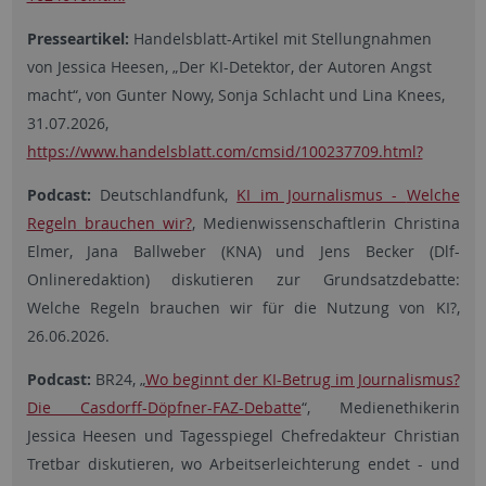
Presseartikel:
Handelsblatt-Artikel mit Stellungnahmen
von Jessica Heesen, „Der KI-Detektor, der Autoren Angst
macht“, von Gunter Nowy, Sonja Schlacht und Lina Knees,
31.07.2026,
https://www.handelsblatt.com/cmsid/100237709.html?
Podcast:
Deutschlandfunk,
KI im Journalismus -
Welche
Regeln brauchen wir?
, Medienwissenschaftlerin Christina
Elmer, Jana Ballweber (KNA) und Jens Becker (Dlf-
Onlineredaktion) diskutieren zur Grundsatzdebatte:
Welche Regeln brauchen wir für die Nutzung von KI?,
26.06.2026.
Podcast:
BR24, „
Wo beginnt der KI-Betrug im Journalismus?
Die Casdorff-Döpfner-FAZ-Debatte
“, Medienethikerin
Jessica Heesen und Tagesspiegel Chefredakteur Christian
Tretbar diskutieren, wo Arbeitserleichterung endet - und