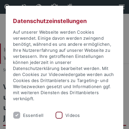
Direkt
Direkt
zum
zur
Inhalt
Fußleiste
Datenschutzeinstellungen
Auf unserer Webseite werden Cookies
verwendet. Einige davon werden zwingend
benötigt, während es uns andere ermöglichen,
Internationales Zentrum für Ethik in den
Ihre Nutzererfahrung auf unserer Webseite zu
verbessern. Ihre getroffenen Einstellungen
Wissenschaften (IZEW)
können jederzeit in unserer
Datenschutzerklärung bearbeitet werden. Mit
Sie sind hier:
Startseite
...
VITraDes
den Cookies zur Videowiedergabe werden auch
Cookies des Drittanbieters zu Targeting- und
Vertrauenswürdige Information
Werbezwecken gesetzt und Informationen ggf.
mit weiteren Diensten des Drittanbieters
und Transparenz zu Algorithmen
verknüpft.
und lernenden Systemen im
Essentiell
Videos
Journalismus (VITraDes)