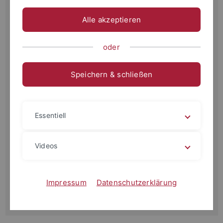
Das Projekt VITraDes thematisiert, wie die Verwendung von
Alle akzeptieren
KI im Journalismus transparent gekennzeichnet werden
kann, um das Vertrauen in Medien zu erhalten und die
Öffentlichkeit vor Falschinformationen zu schützen. Das
oder
Projektziel ist es, das Fehlen von einheitlichen Regeln und
Standards für die transparente Nutzung von KI im
Speichern & schließen
Journalismus zu schließen und einen Beitrag zur Stärkung
einer vertrauenswürdigen öffentlichen Kommunikation zu
leisten. Konkret möchte das Projektteam praxisorientierte
Essentiell
Leitlinien für die Kennzeichnung KI-generierter Inhalte
entwickeln und Material für die journalistische Ausbildung
Videos
erstellen. Zudem wird untersucht, wie solche
Selbstregulierungsansätze der Medien von Online-
Plattformen aufgegriffen werden können. Das Vorgehen ist
Impressum
Datenschutzerklärung
interdisziplinär und basiert auf der Zusammenarbeit von
Expertinnen aus Ethik, Recht und Journalistik.