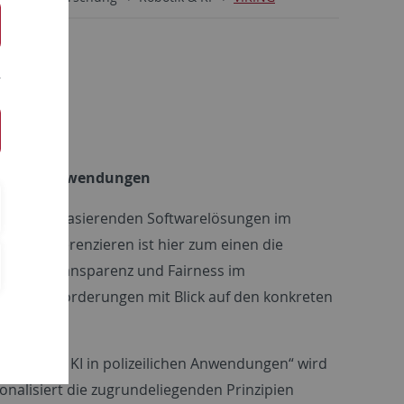
eilichen Anwendungen
earning – basierenden Softwarelösungen im
. Zu differenzieren ist hier zum einen die
barkeit, Transparenz und Fairness im
ischer Anforderungen mit Blick auf den konkreten
nswürdige KI in polizeilichen Anwendungen“ wird
onalisiert die zugrundeliegenden Prinzipien