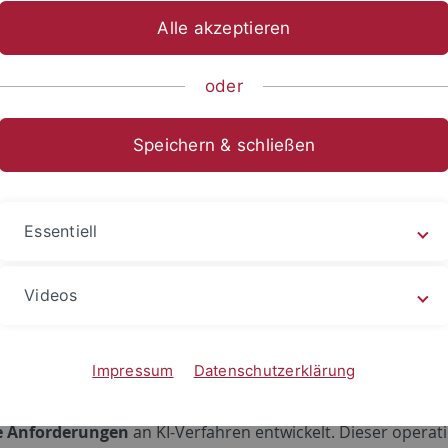
Alle akzeptieren
oder
lligenz für polizeiliche Anwendungen
Speichern & schließen
ischer Anforderungen an vertrauenswürdige KI in poliz
Essentiell
nsbesondere unter Zuhilfenahme von Methoden des Machine L
dung mit einer großen Bandbreite ethischer Fragestellungen
Videos
nitionen und des Verhältnisses von Vertrauen, Nachvollzieh
iegt ein Fokus auf Fragen der Operationalisierbarkeit eth
Impressum
Datenschutzerklärung
e Operationalisierung ethischer Anforderungen an vertraue
he Anforderungen
an KI-Verfahren entwickelt. Dieser operati