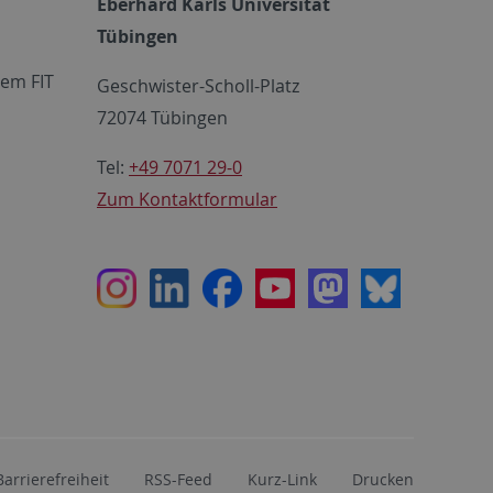
Eberhard Karls Universität
Tübingen
em FIT
Geschwister-Scholl-Platz
72074 Tübingen
Tel:
+49 7071 29-0
Zum Kontaktformular
Instagram
LinkedIn
Facebook
Youtube
Mastodon
Bluesky
Barrierefreiheit
RSS-Feed
Kurz-Link
Drucken