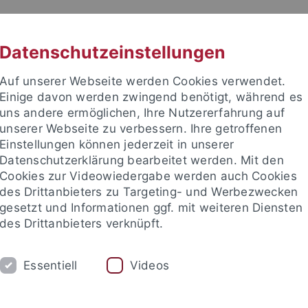
RACHE
UNI A-Z
KONTAKT
SUC
Datenschutzeinstellungen
Auf unserer Webseite werden Cookies verwendet.
Einige davon werden zwingend benötigt, während es
uns andere ermöglichen, Ihre Nutzererfahrung auf
unserer Webseite zu verbessern. Ihre getroffenen
 für Ethik in den Wissenschaft
Einstellungen können jederzeit in unserer
Datenschutzerklärung bearbeitet werden. Mit den
Cookies zur Videowiedergabe werden auch Cookies
des Drittanbieters zu Targeting- und Werbezwecken
gesetzt und Informationen ggf. mit weiteren Diensten
RE
PUBLIKATIONEN
BIBLIOTHEK
des Drittanbieters verknüpft.
ien, Technikphilosophie & KI
Biophilosophie & Nachhaltige En
Essentiell
Videos
nd Institute
Internationales Zentrum für Ethik in den Wissensc