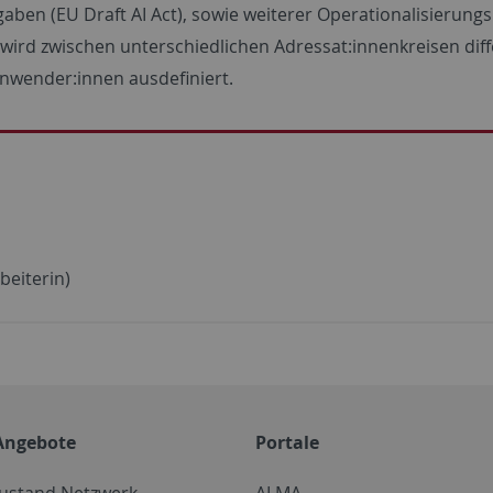
aben (EU Draft AI Act), sowie weiterer Operationalisierung
g wird zwischen unterschiedlichen Adressat:innenkreisen di
Anwender:innen ausdefiniert.
beiterin)
Angebote
Portale
zustand Netzwerk
ALMA