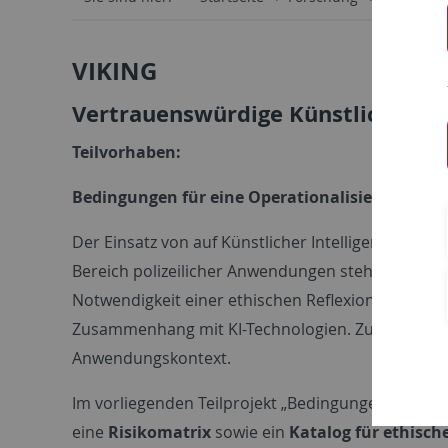
VIKING
Vertrauenswürdige Künstliche Inte
Teilvorhaben:
Bedingungen für eine Operationalisierung eth
Der Einsatz von auf Künstlicher Intelligenz – i
Bereich polizeilicher Anwendungen steht in Verbin
Notwendigkeit einer ethischen Reflexion der Defi
Zusammenhang mit KI-Technologien. Zum anderen l
Anwendungskontext.
Im vorliegenden Teilprojekt „Bedingungen für ein
eine
Risikomatrix
sowie ein
Katalog für ethisc