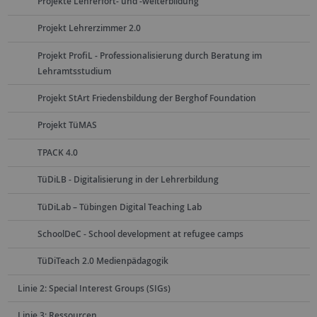
Projekte Lehrerfort- und -weiterbildung
Projekt Lehrerzimmer 2.0
Projekt ProfiL - Professionalisierung durch Beratung im
Lehramtsstudium
Projekt StArt Friedensbildung der Berghof Foundation
Projekt TüMAS
TPACK 4.0
TüDiLB - Digitalisierung in der Lehrerbildung
TüDiLab – Tübingen Digital Teaching Lab
SchoolDeC - School development at refugee camps
TüDiTeach 2.0 Medienpädagogik
Linie 2: Special Interest Groups (SIGs)
Linie 3: Ressourcen