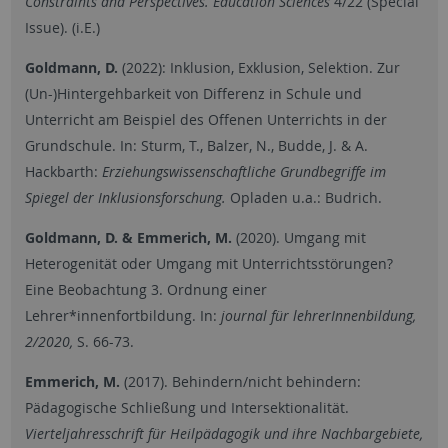
Constraints and Perspectives. Education Sciences
4/22 (Special
Issue). (i.E.)
Goldmann, D.
(2022): Inklusion, Exklusion, Selektion. Zur
(Un-)Hintergehbarkeit von Differenz in Schule und
Unterricht am Beispiel des Offenen Unterrichts in der
Grundschule. In: Sturm, T., Balzer, N., Budde, J. & A.
Hackbarth:
Erziehungswissenschaftliche Grundbegriffe im
Spiegel der Inklusionsforschung.
Opladen u.a.: Budrich.
Goldmann, D. & Emmerich, M.
(2020). Umgang mit
Heterogenität oder Umgang mit Unterrichtsstörungen?
Eine Beobachtung 3. Ordnung einer
Lehrer*innenfortbildung. In:
journal für lehrerInnenbildung,
2/2020,
S. 66-73.
Emmerich, M.
(2017). Behindern/nicht behindern:
Pädagogische Schließung und Intersektionalität.
Vierteljahresschrift für Heilpädagogik und ihre Nachbargebiete,