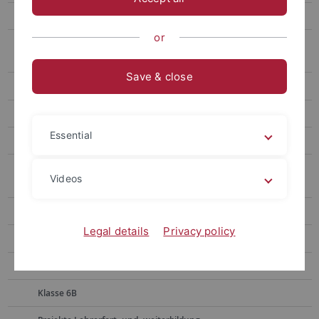
Begleitforschung Internationalisierung
or
Begleitforschung Kompetenzmodellierung und
Kompetenzentwicklung
Save & close
Begleitforschung Lehrerfort- und -weiterbildung
Begleitforschung Lehr:Transfer
Essential
Begleitforschung Portfolio
Begleitforschung ProfiL – Professionalisierung durch Beratung
Videos
im Lehramtsstudium
DIA:GO
Legal details
Privacy policy
Diversity und Inklusion/Exklusion
Global Awareness for Future Teachers
Klasse 6B