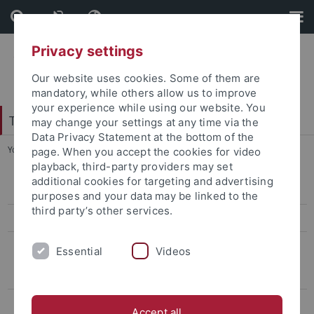
Skip
Skip
to
to
content
footer
Privacy settings
Our website uses cookies. Some of them are
mandatory, while others allow us to improve
your experience while using our website. You
Tübingen School of Education (TüSE)
may change your settings at any time via the
Data Privacy Statement at the bottom of the
You are here:
Startseite
...
Diversity und Inklusion/Exklusion
page. When you accept the cookies for video
playback, third-party providers may set
additional cookies for targeting and advertising
Linie 1: Laufende Projekte
purposes and your data may be linked to the
third party’s other services.
DiA:Net - Digitale Medien im adaptiven Unterricht
MINT-ProNeD - Professionelle Netzwerke zur Förderung adaptiver,
Essential
Videos
prozessbezogener digitalgestützter Innovationen in der MINT-
Lehrpersonenbildung
Abgeschlossene Projekte
Accept all