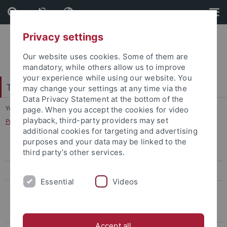
Skip
Skip
to
to
content
footer
Privacy settings
Our website uses cookies. Some of them are
mandatory, while others allow us to improve
your experience while using our website. You
Tübingen School of Education (TüSE)
may change your settings at any time via the
Data Privacy Statement at the bottom of the
You are here:
Startseite
...
page. When you accept the cookies for video
playback, third-party providers may set
Projekt StArt Friedensbildung der Berghof Foundation
additional cookies for targeting and advertising
purposes and your data may be linked to the
Linie 1: Laufende Projekte
third party’s other services.
DiA:Net - Digitale Medien im adaptiven Unterricht
Essential
Videos
MINT-ProNeD - Professionelle Netzwerke zur Förderung adaptiver,
prozessbezogener digitalgestützter Innovationen in der MINT-
Lehrpersonenbildung
Accept all