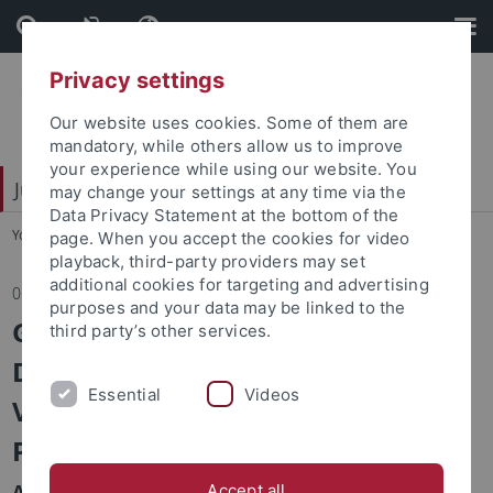
Skip
Skip
to
to
content
footer
Privacy settings
Our website uses cookies. Some of them are
mandatory, while others allow us to improve
your experience while using our website. You
Juristische Fakultät
may change your settings at any time via the
Data Privacy Statement at the bottom of the
You are here:
Startseite
...
Fakultät
page. When you accept the cookies for video
playback, third-party providers may set
additional cookies for targeting and advertising
06.06.2026
purposes and your data may be linked to the
Grundlinien des
third party’s other services.
Diskriminierungsrechts – JG lud zu
Essential
Videos
Vortrag von Professor Christian
Picker
Am 27. April 2026 veranstaltete die Juristische
Accept all