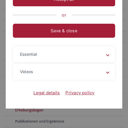
Herausforderungen für eine gelingende Integration
Muslime im Justizvollzug
or
Reintegration haftentlassener Terroristen in die Gesellschaft
Save & close
Lebenslagen von Jugendstrafgefangenen
Systematische Rückfalluntersuchung im hessischen
Jugendstrafvollzug
Essential
Wissenschaftliche Begleitforschung für das "Projekt Chance - Aus
der Jugendstrafanstalt ins Jugendheim."
Videos
Straffälligenhilfe unter Veränderungsdruck- Analyse neuer
Entwicklungstendenzen in der Freien Straffälligenhilfe
Legal details
Privacy policy
Ziele und Forschungsprogramm
Erhebungsbogen
Publikationen und Ergebnisse