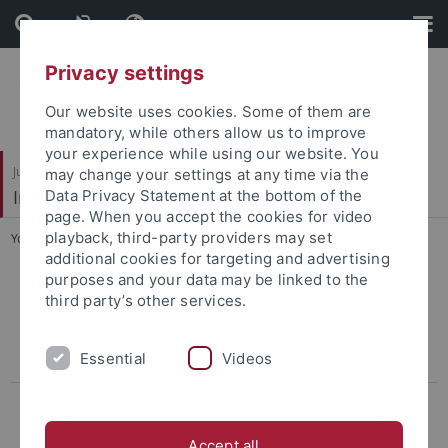
Skip
Skip
to
to
content
footer
Privacy settings
Our website uses cookies. Some of them are
mandatory, while others allow us to improve
your experience while using our website. You
Juristische Fakultät
may change your settings at any time via the
Institut für Kriminologie
Data Privacy Statement at the bottom of the
page. When you accept the cookies for video
playback, third-party providers may set
You are here:
Startseite
...
Erhebungsbogen
additional cookies for targeting and advertising
purposes and your data may be linked to the
Evaluation der Sozialen Diagnostik und daran anschließender
third party’s other services.
Intervention im Bereich Bewährungshilfe und Führungsaufsicht bei
der Bewährungs- und Gerichtshilfe Baden-Württemberg (ESoDIn
Essential
Videos
BW)
Abgeschlossene Projekte
Muslim*innen im Jugendstrafvollzug – Chancen und
Accept all