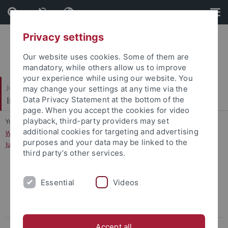
Skip
Skip
to
to
content
footer
Privacy settings
Our website uses cookies. Some of them are
mandatory, while others allow us to improve
your experience while using our website. You
Juristische Fakultät
may change your settings at any time via the
Institut für Kriminologie
Data Privacy Statement at the bottom of the
page. When you accept the cookies for video
playback, third-party providers may set
You are here:
Startseite
...
additional cookies for targeting and advertising
Wissenschaftliche Begleitforschung für das "Projekt Chance - Aus der
purposes and your data may be linked to the
Jugendstrafanstalt ins Jugendheim."
third party’s other services.
Evaluation der Sozialen Diagnostik und daran anschließender
Essential
Videos
Intervention im Bereich Bewährungshilfe und Führungsaufsicht bei
der Bewährungs- und Gerichtshilfe Baden-Württemberg (ESoDIn
BW)
Accept all
Abgeschlossene Projekte