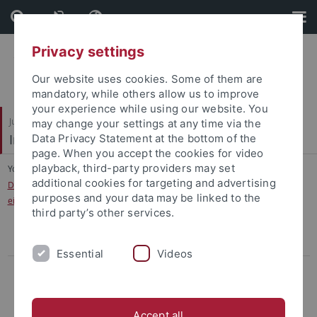
Skip
Skip
to
to
content
footer
Privacy settings
Our website uses cookies. Some of them are
mandatory, while others allow us to improve
your experience while using our website. You
Juristische Fakultät
may change your settings at any time via the
Institut für Kriminologie
Data Privacy Statement at the bottom of the
page. When you accept the cookies for video
playback, third-party providers may set
You are here:
Startseite
...
additional cookies for targeting and advertising
Der NSU-Untersuchungsausschuss im baden-württembergischen Landtag:
purposes and your data may be linked to the
eine Bilanz aus erster Hand
third party’s other services.
Aufnahme in den Verteiler
Essential
Videos
Berichte
Gefährliche Orte oder gefährliche Kameras? Die
Videoüberwachung im öffentlichen Raum
Accept all